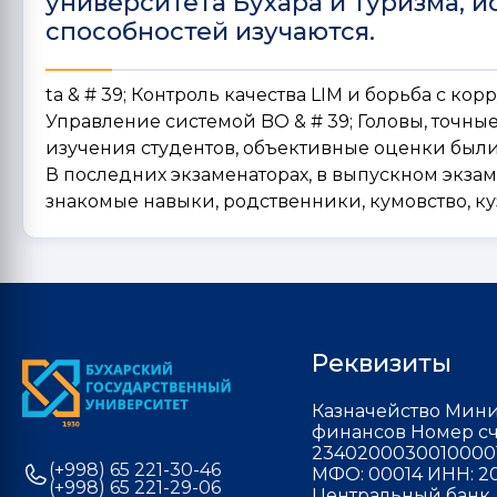
университета Бухара и туризма, и
способностей изучаются.
ta & # 39; Контроль качества LIM и борьба с кор
Управление системой BO & # 39; Головы, точны
изучения студентов, объективные оценки были 
В последних экзаменаторах, в выпускном экзам
знакомые навыки, родственники, кумовство, куз
Реквизиты
Казначейство Мини
финансов Номер сч
2340200030010000
(+998) 65 221-30-46
МФО: 00014 ИНН: 20
(+998) 65 221-29-06
Центральный банк