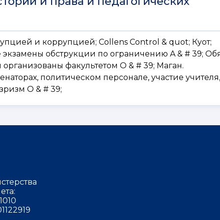
стории и права и педагогических
рупцией и коррупцией; Collens Control & quot; Куот;
е экзамены обструкции по ограничению A & # 39; Об
организованы факультетом O & # 39; Маган.
енаторах, политическом персонале, участие учителя
ризм O & # 39;
стерства
ета:
1010
1122919