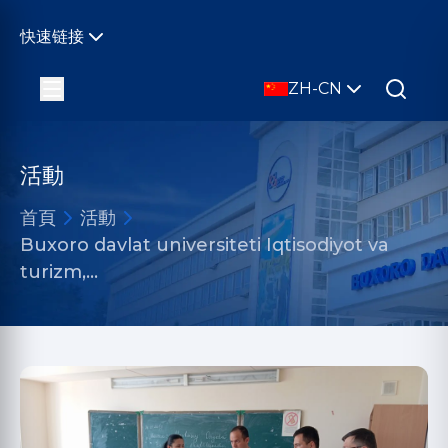
快速链接
ZH-CN
活動
首頁
活動
Buxoro davlat universiteti Iqtisodiyot va
turizm,…