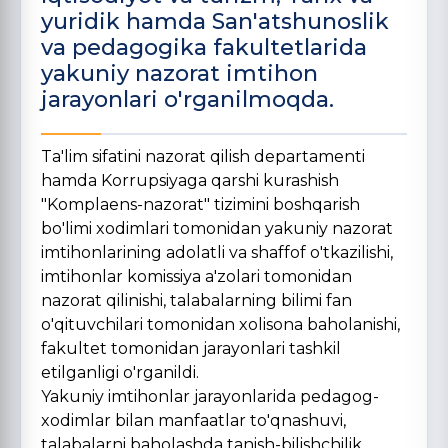
yuridik hamda San'atshunoslik
va pedagogika fakultetlarida
yakuniy nazorat imtihon
jarayonlari o'rganilmoqda.
Ta'lim sifatini nazorat qilish departamenti
hamda Korrupsiyaga qarshi kurashish
"Komplaens-nazorat" tizimini boshqarish
bo'limi xodimlari tomonidan yakuniy nazorat
imtihonlarining adolatli va shaffof o'tkazilishi,
imtihonlar komissiya a'zolari tomonidan
nazorat qilinishi, talabalarning bilimi fan
o'qituvchilari tomonidan xolisona baholanishi,
fakultet tomonidan jarayonlari tashkil
etilganligi o'rganildi.
Yakuniy imtihonlar jarayonlarida pedagog-
xodimlar bilan manfaatlar to'qnashuvi,
talabalarni baholashda tanish-bilishchilik,