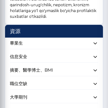
qarindosh-urug'chilik, nepotizm, kronizm
holatlariga yo'l qo'ymaslik bo'yicha profilaktik
suxbatlar o'tkazildi.
資源
畢業生
信息安全
摘要、醫學博士、BMI
職位空缺
大學期刊