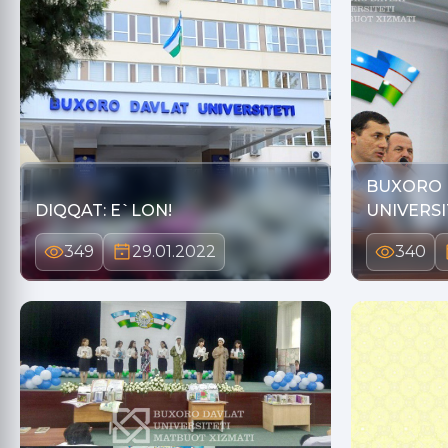
BUXORO 
DIQQAT: E`LON!
UNIVERSI
ESHIKLAR
349
29.01.2022
340