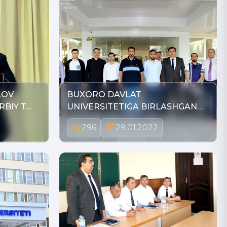
LOV
BUXORO DAVLAT
RBIY T…
UNIVERSITETIGA BIRLASHGAN
ARAB AMIR…
296
29.01.2022