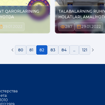
NT QARORLARINING
TALABALARNING RUHI
AYOTDA
HOLATLARI, AMALIYOT
PSIXOL…
29.01.2022
287
29.01.2022
80
81
82
83
84
...
121
стерства
ета:
1010
1122919