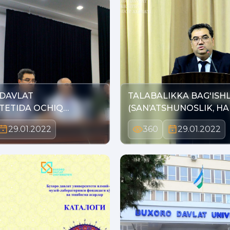
DAVLAT
TALABALIKKA BAG'ISH
TETIDA OCHIQ
(SAN’ATSHUNOSLIK, HA
 KUNI
29.01.2022
360
29.01.2022