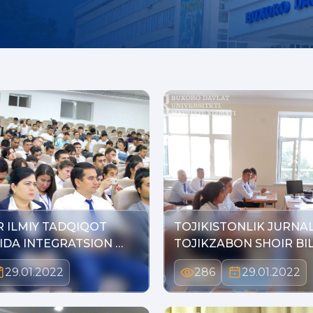
 ILMIY TADQIQOT
TOJIKISTONLIK JURNAL
IDA INTEGRATSION …
TOJIKZABON SHOIR BI
29.01.2022
286
29.01.2022