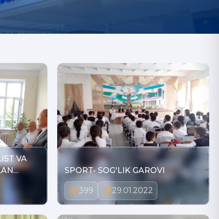
IST VA
LAN…
SPORT- SOG'LIK GAROVI
399
29.01.2022