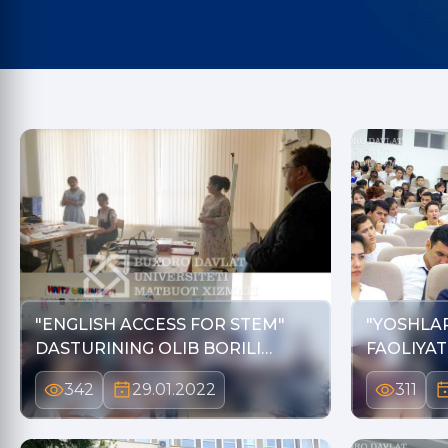
"ENGLISH ACCESS FOR STEM"
"YOSHLAR
DASTURINING OLIB BORILI…
FAOLIYAT
342
29.01.2022
311