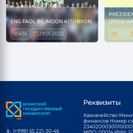
PREZIDE
ENG FAOL BILIMDON KITOBXON
IJROSI H
435
29.01.2022
318
Реквизиты
Казначейство Мини
финансов Номер сч
2340200030010000
(+998) 65 221-30-46
МФО: 00014 ИНН: 20