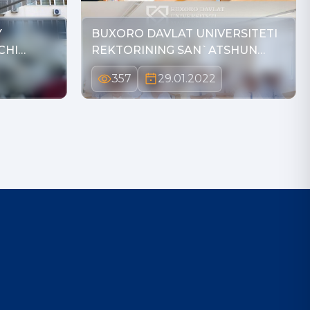
Y
BUXORO DAVLAT UNIVERSITETI
CHI
REKTORINING SAN`ATSHUN…
357
29.01.2022