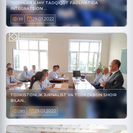
"YOSHLAR ILMIY TADQIQOT FAOLIYATIDA
INTEGRATSION …
29.01.2022
311
TOJIKISTONLIK JURNALIST VA TOJIKZABON SHOIR
BILAN…
29.01.2022
285