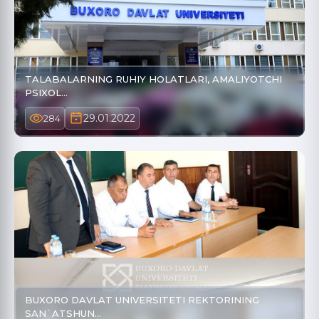
TALABALARNING RUHIY HOLATLARI, AMALIYOTCHI
PSIXOL…
29.01.2022
284
BUXORO DAVLAT UNIVERSITETI REKTORINING
SAN`ATSHUN…