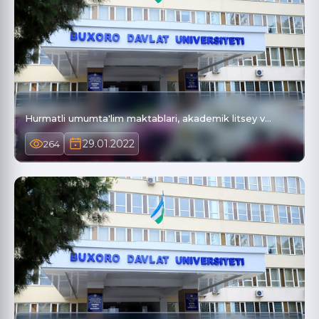
Hurmatli umumta'lim maktablari, akademik litsey v…
29.01.2022
264