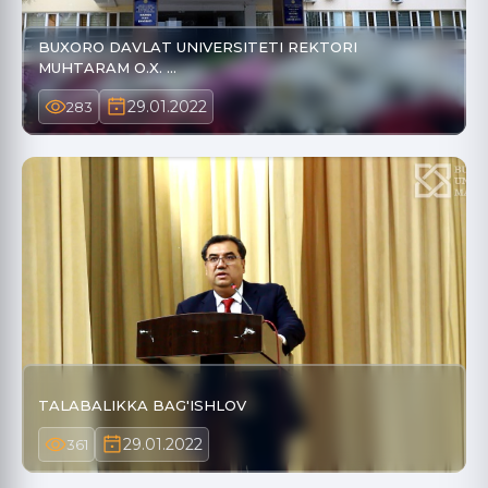
BUXORO DAVLAT UNIVERSITETI REKTORI
MUHTARAM O.X. …
29.01.2022
283
TALABALIKKA BAG'ISHLOV
29.01.2022
361