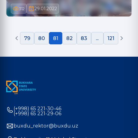
29.01.2022
312
79
80
81
82
83
...
121
(+998) 65 221-30-46
(+998) 65 221-29-06
buxdu_rektor@buxdu.uz