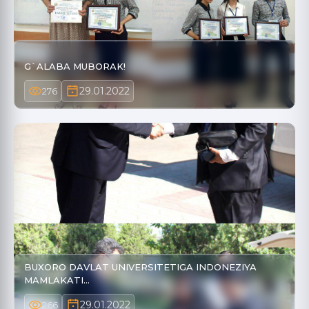
G`ALABA MUBORAK!
29.01.2022
276
BUXORO DAVLAT UNIVERSITETIGA INDONEZIYA
MAMLAKATI…
29.01.2022
266