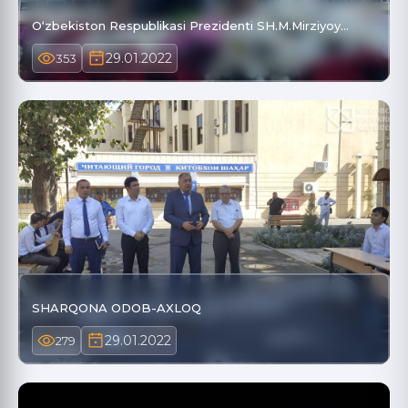
O‘zbekiston Respublikasi Prezidenti SH.M.Mirziyoy…
29.01.2022
353
SHARQONA ODOB-AXLOQ
29.01.2022
279