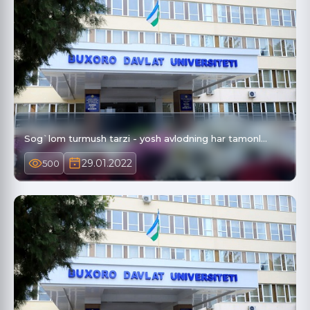
Sog`lom turmush tarzi - yosh avlodning har tamonl…
29.01.2022
500