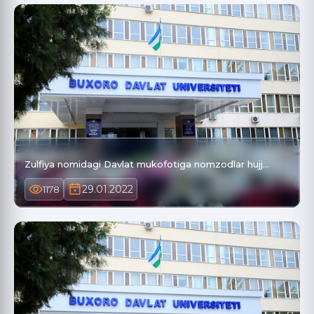
Zulfiya nomidagi Davlat mukofotiga nomzodlar hujj…
29.01.2022
1178