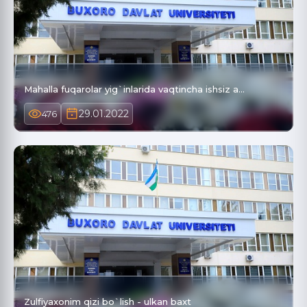
Mahalla fuqarolar yig`inlarida vaqtincha ishsiz a…
29.01.2022
476
Zulfiyaxonim qizi bo`lish - ulkan baxt