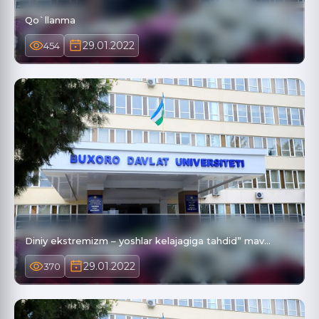
Qo`llanma
29.01.2022
454
Diniy ekstremizm – yoshlar kelajagiga tahdid” mav…
29.01.2022
370