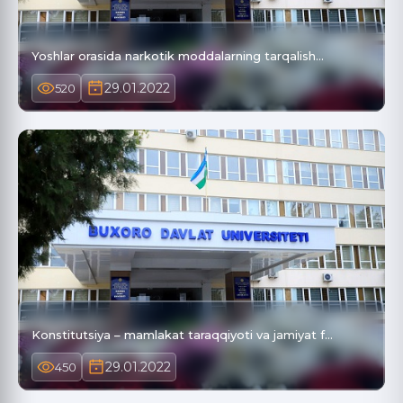
Yoshlar orasida narkotik moddalarning tarqalish…
29.01.2022
520
Konstitutsiya – mamlakat taraqqiyoti va jamiyat f…
29.01.2022
450