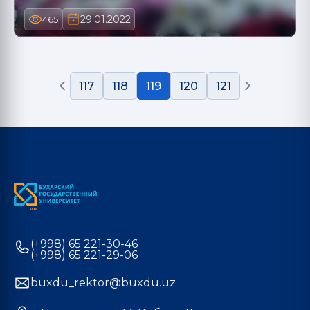
29.01.2022
465
117
118
119
120
121
(+998) 65 221-30-46
(+998) 65 221-29-06
buxdu_rektor@buxdu.uz