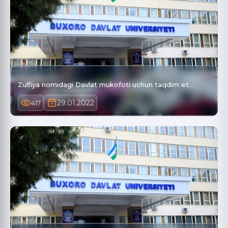
Zulfiya nomidagi Davlat mukofoti uchun taqdim et…
29.01.2022
417