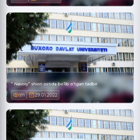
” Navoiy” shiori ostida bo’lib o’tgan tadbir
29.01.2022
571