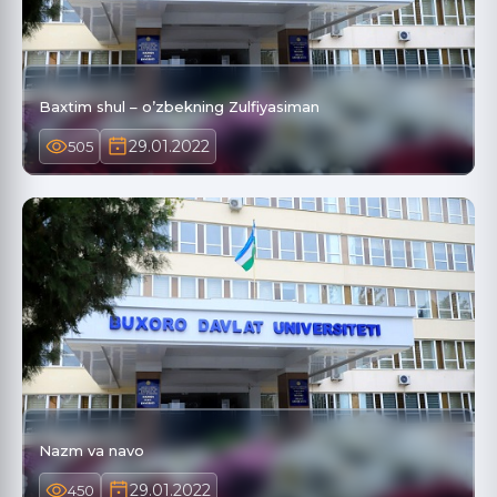
Baxtim shul – o’zbekning Zulfiyasiman
29.01.2022
505
Nazm va navo
29.01.2022
450