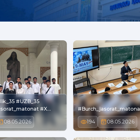
lik_35 #UZB_35
asorat_matonat #X…
#Burch_jasorat_matona
08.05.2026
194
08.05.2026