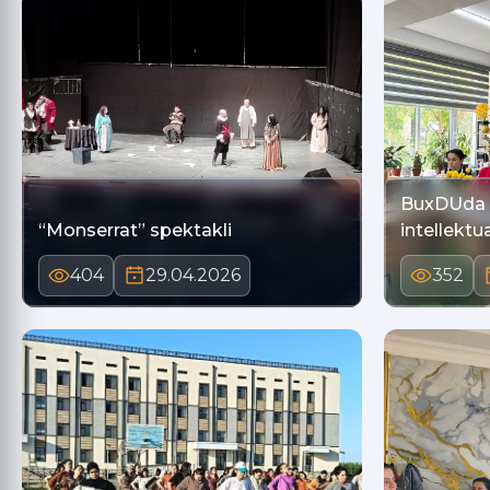
BuxDUda “
“Monserrat” spektakli
intellektua
404
29.04.2026
352