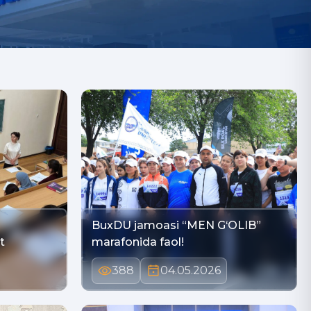
BuxDU jamoasi “MEN G‘OLIB”
t
marafonida faol!
388
04.05.2026