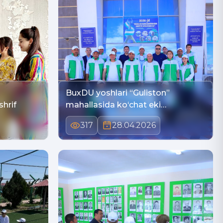
BuxDU yoshlari “Guliston”
hrif
mahallasida ko‘chat eki…
317
28.04.2026