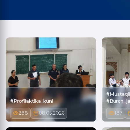
#Mustaqil
#Profilaktika_kuni
#Burch_j
288
08.05.2026
187