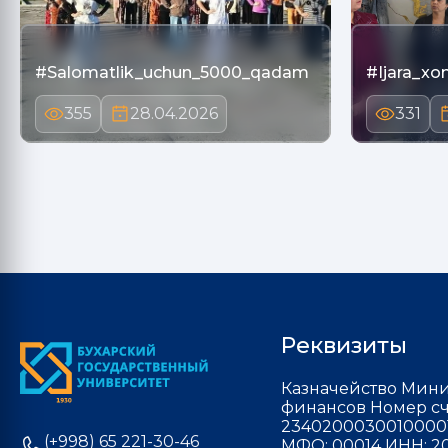
#Salomatlik_uchun_5000_qadam
#Ijara_xo
355
28.04.2026
331
Реквизиты
Казначейство Мини
финансов Номер сч
2340200030010000
(+998) 65 221-30-46
МФО: 00014 ИНН: 20