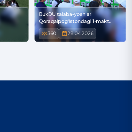
BuxDU talaba-yoshlari
Qoraqalpog‘istondagi 1-makt…
360
28.04.2026