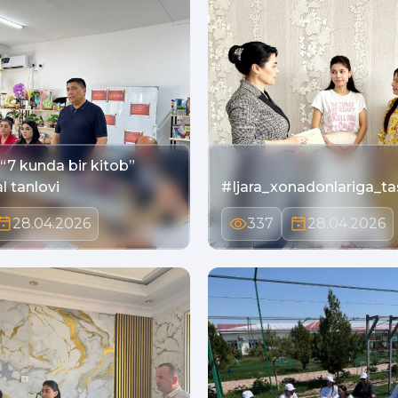
7 kunda bir kitob”
l tanlovi
#Ijara_xonadonlariga_tas
28.04.2026
337
28.04.2026