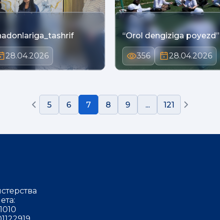
nadonlariga_tashrif
“Orol dengiziga poyezd”
28.04.2026
356
28.04.2026
5
6
7
8
9
...
121
стерства
ета:
1010
1122919