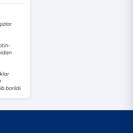
izlar
otin-
nidan
klar
g
 borildi.