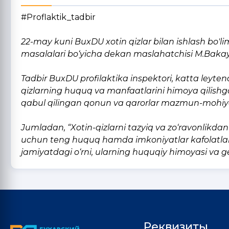
#Proflaktik_tadbir
22-may kuni BuxDU xotin qizlar bilan ishlash bo'lim
masalalari bo‘yicha dekan maslahatchisi M.Bakayeva
Tadbir BuxDU profilaktika inspektori, katta leyte
qizlarning huquq va manfaatlarini himoya qilishg
qabul qilingan qonun va qarorlar mazmun-mohiyat
Jumladan, “Xotin-qizlarni tazyiq va zo‘ravonlikdan 
uchun teng huquq hamda imkoniyatlar kafolatlari 
jamiyatdagi o‘rni, ularning huquqiy himoyasi va ge
Реквизиты