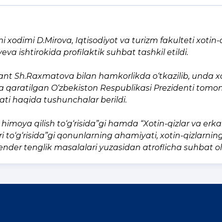
i xodimi D.Mirova, Iqtisodiyot va turizm fakulteti xotin-q
 ishtirokida profilaktik suhbat tashkil etildi.
nant Sh.Raxmatova bilan hamkorlikda o‘tkazilib, unda x
a qaratilgan O‘zbekiston Respublikasi Prezidenti tomo
i haqida tushunchalar berildi.
himoya qilish to‘g‘risida”gi hamda “Xotin-qizlar va erka
to‘g‘risida”gi qonunlarning ahamiyati, xotin-qizlarnin
nder tenglik masalalari yuzasidan atroflicha suhbat olib