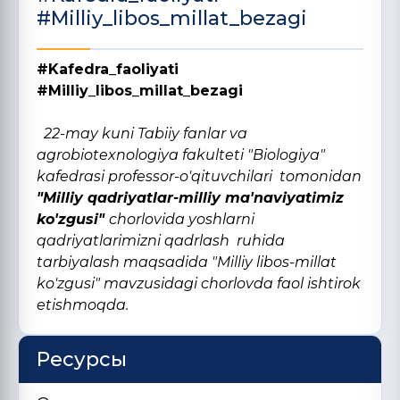
#Milliy_libos_millat_bezagi
#Kafedra_faoliyati
#Milliy_libos_millat_bezagi
22-may kuni Tabiiy fanlar va
agrobiotexnologiya fakulteti "Biologiya"
kafedrasi professor-o'qituvchilari tomonidan
"Milliy qadriyatlar-milliy ma'naviyatimiz
ko'zgusi"
chorlovida yoshlarni
qadriyatlarimizni qadrlash ruhida
tarbiyalash maqsadida "Milliy libos-millat
ko'zgusi" mavzusidagi chorlovda faol ishtirok
etishmoqda.
Ресурсы