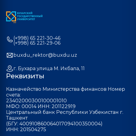
(+998) 65 221-30-46
(+998) 65 221-29-06
buxdu_rektor@buxdu.uz
г. Бухара улица М. Икбала, 11
Реквизиты
Казначейство Министерства финансов Номер
счета:
23402000300100001010
МФО: 00014 ИНН: 201122919
Центральный банк Республики Узбекистан г.
Ташкент
(БГУ: 400910860064017094100350004)
ИНН: 201504275