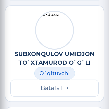
SUBXONQULOV UMIDJON
TO`XTAMUROD O`G`LI
O`qituvchi
Batafsil