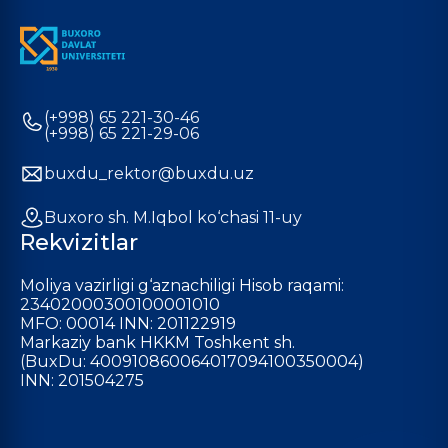
(+998) 65 221-30-46
(+998) 65 221-29-06
buxdu_rektor@buxdu.uz
Buxoro sh. M.Iqbol ko‘chasi 11-uy
Rekvizitlar
Moliya vazirligi g‘aznachiligi Hisob raqami:
23402000300100001010
MFO: 00014 INN: 201122919
Markaziy bank HKKM Toshkent sh.
(BuxDu: 400910860064017094100350004)
INN: 201504275