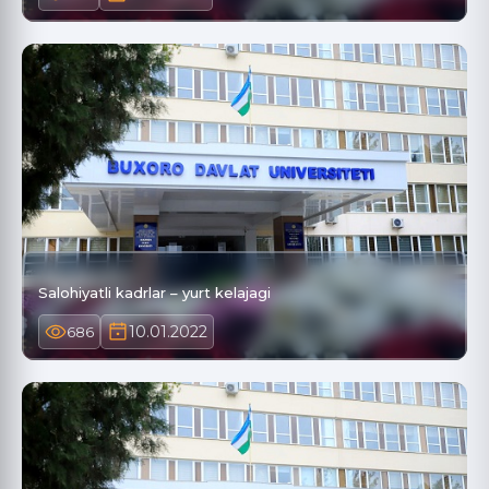
Salohiyatli kadrlar – yurt kelajagi
10.01.2022
686