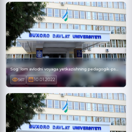
Sog`lom avlodni voyaga yetkazishning pedagogik-ps…
10.01.2022
567