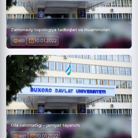
Zamonaviy topologiya tadbiqlari va muammolari
10.01.2022
651
Oila salomatligi – jamiyat tayanchi
10.01.2022
867