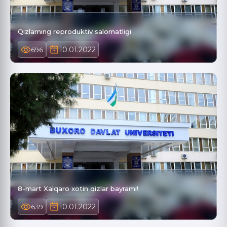
Qizlarning reproduktiv salomatligi
10.01.2022
696
8-mart Xalqaro xotin qizlar bayrami!
10.01.2022
639