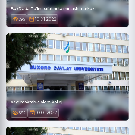
BuxDUda Ta’lim sifatini ta’minlash markazi
10.01.2022
595
Xayr maktab-Salom kollej
10.01.2022
682