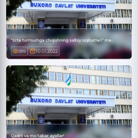
“Erta turmushga chiqishning salbiy oqibatlari” ma…
10.01.2022
599
Qadrli va mo’tabar ayollar!