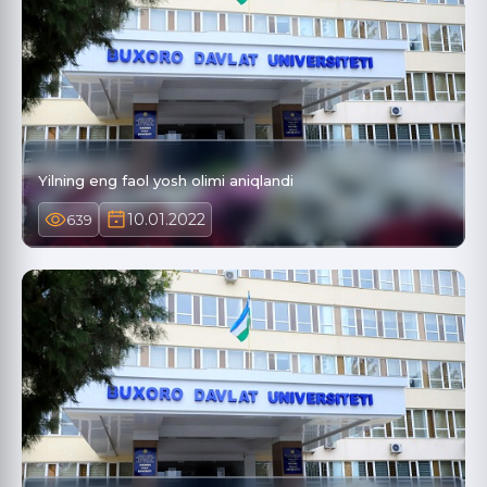
Yilning eng faol yosh olimi aniqlandi
10.01.2022
639