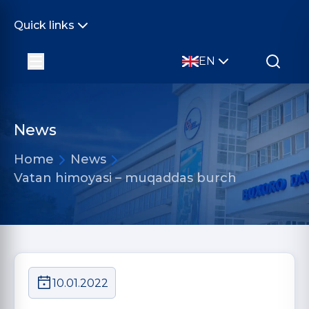
Quick links
EN
News
Home
News
Vatan himoyasi – muqaddas burch
10.01.2022