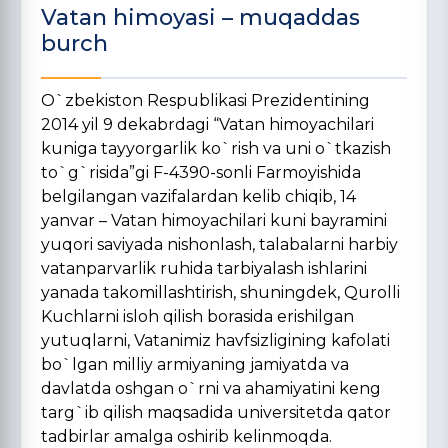
Vatan himoyasi – muqaddas
burch
O`zbekiston Respublikasi Prezidentining
2014 yil 9 dekabrdagi “Vatan himoyachilari
kuniga tayyorgarlik ko`rish va uni o`tkazish
to`g`risida”gi F-4390-sonli Farmoyishida
belgilangan vazifalardan kelib chiqib, 14
yanvar – Vatan himoyachilari kuni bayramini
yuqori saviyada nishonlash, talabalarni harbiy
vatanparvarlik ruhida tarbiyalash ishlarini
yanada takomillashtirish, shuningdek, Qurolli
Kuchlarni isloh qilish borasida erishilgan
yutuqlarni, Vatanimiz havfsizligining kafolati
bo`lgan milliy armiyaning jamiyatda va
davlatda oshgan o`rni va ahamiyatini keng
targ`ib qilish maqsadida universitetda qator
tadbirlar amalga oshirib kelinmoqda.