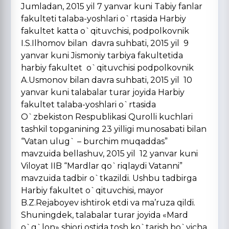
Jumladan, 2015 yil 7 yanvar kuni Tabiy fanlar
fakulteti talaba-yoshlari o`rtasida Harbiy
fakultet katta o`qituvchisi, podpolkovnik
I.S.Ilhomov bilan davra suhbati, 2015 yil 9
yanvar kuni Jismoniy tarbiya fakultetida
harbiy fakultet o`qituvchisi podpolkovnik
A.Usmonov bilan davra suhbati, 2015 yil 10
yanvar kuni talabalar turar joyida Harbiy
fakultet talaba-yoshlari o`rtasida
O`zbekiston Respublikasi Qurolli kuchlari
tashkil topganining 23 yilligi munosabati bilan
“Vatan ulug` – burchim muqaddas”
mavzuida bellashuv, 2015 yil 12 yanvar kuni
Viloyat IIB “Mardlar qo`riqlaydi Vatanni”
mavzuida tadbir o`tkazildi. Ushbu tadbirga
Harbiy fakultet o`qituvchisi, mayor
B.Z.Rejaboyev ishtirok etdi va ma’ruza qildi.
Shuningdek, talabalar turar joyida «Mard
o`g`lon» shiori ostida tosh ko`tarish bo`yicha