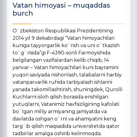
Vatan himoyasi – muqaddas
burch
O`zbekiston Respublikasi Prezidentining
2014 yil 9 dekabrdagi “Vatan himoyachilari
kuniga tayyorgarlik ko`rish va uni o`tkazish
to`g`risida”gi F-4390-sonli Farmoyishida
belgilangan vazifalardan kelib chiqib, 14
yanvar – Vatan himoyachilari kuni bayramini
yuqori saviyada nishonlash, talabalarni harbiy
vatanparvarlik ruhida tarbiyalash ishlarini
yanada takomillashtirish, shuningdek, Qurolli
Kuchlarni isloh qilish borasida erishilgan
yutuqlarni, Vatanimiz havfsizligining kafolati
bo`lgan milliy armiyaning jamiyatda va
davlatda oshgan o`rni va ahamiyatini keng
targ`ib qilish maqsadida universitetda qator
tadbirlar amalga oshirib kelinmoqda.