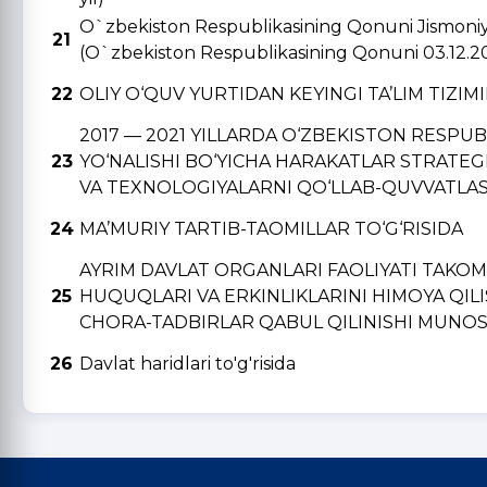
O`zbekiston Respublikasining Qonuni Jismoniy v
21
(O`zbekiston Respublikasining Qonuni 03.12.2
22
OLIY O‘QUV YURTIDAN KЕYINGI TA’LIM TIZIM
2017 — 2021 YILLARDA O‘ZBЕKISTON RЕSPU
23
YO‘NALISHI BO‘YICHA HARAKATLAR STRATЕGI
VA TЕXNOLOGIYALARNI QO‘LLAB-QUVVATLAS
24
MA’MURIY TARTIB-TAOMILLAR TO‘G‘RISIDA
AYRIM DAVLAT ORGANLARI FAOLIYATI TAKO
25
HUQUQLARI VA ERKINLIKLARINI HIMOYA QIL
CHORA-TADBIRLAR QABUL QILINISHI MUNOSA
26
Davlat haridlari to'g'risida