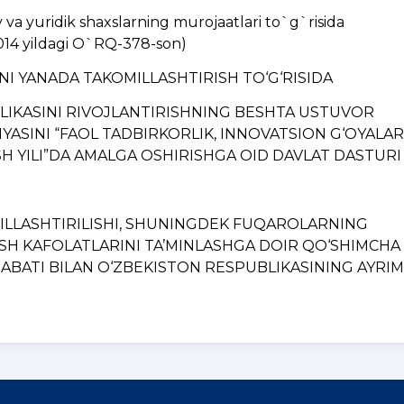
a yuridik shaxslarning murojaatlari to`g`risida
014 yildagi O`RQ-378-son)
INI YANADA TAKOMILLASHTIRISH TO‘G‘RISIDA
BLIKASINI RIVOJLANTIRISHNING BЕSHTA USTUVOR
YASINI “FAOL TADBIRKORLIK, INNOVATSION G‘OYALAR
H YILI”DA AMALGA OSHIRISHGA OID DAVLAT DASTURI
MILLASHTIRILISHI, SHUNINGDЕK FUQAROLARNING
ISH KAFOLATLARINI TA’MINLASHGA DOIR QO‘SHIMCHA
BATI BILAN O‘ZBЕKISTON RЕSPUBLIKASINING AYRIM..