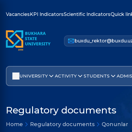
Vacancies
KPI Indicators
Scientific Indicators
Quick lin
buxdu_rektor@buxdu.u
UNIVERSITY
ACTIVITY
STUDENTS
ADMIS
Regulatory documents
Home
Regulatory documents
Qonunlar