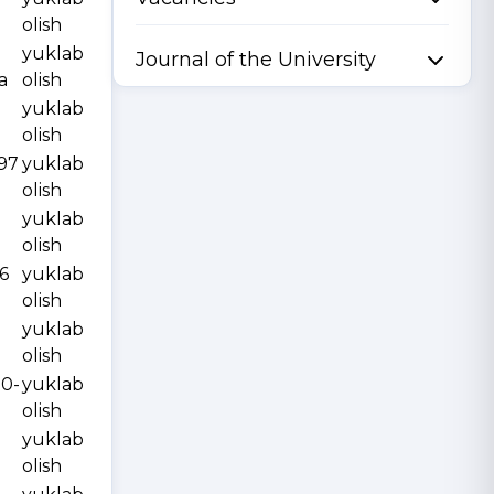
olish
yuklab
Journal of the University
a
olish
yuklab
olish
997
yuklab
olish
yuklab
olish
6
yuklab
olish
yuklab
olish
10-
yuklab
olish
yuklab
olish