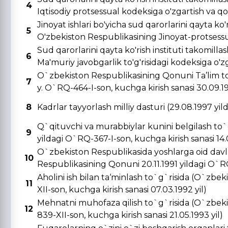
4
Iqtisodiy protsessual kodeksiga o'zgartish va qo's
Jinoyat ishlari bo'yicha sud qarorlarini qayta ko'r
5
O'zbekiston Respublikasining Jinoyat-protsessual
Sud qarorlarini qayta ko'rish instituti takomill
6
Ma'muriy javobgarlik to'g'risidagi kodeksiga o'zga
O`zbekiston Respublikasining Qonuni Ta’lim to
7
y. O`RQ-464-I-son, kuchga kirish sanasi 30.09.19
8
Kadrlar tayyorlash milliy dasturi (29.08.1997 yi
Q`qituvchi va murabbiylar kunini belgilash to`
9
yildagi O`RQ-367-I-son, kuchga kirish sanasi 14.0
O`zbekiston Respublikasida yoshlarga oid davla
10
Respublikasining Qonuni 20.11.1991 yildagi O`RQ-
Aholini ish bilan ta‘minlash to`g`risida (O`zbe
11
XII-son, kuchga kirish sanasi 07.03.1992 yil)
Mehnatni muhofaza qilish to`g`risida (O`zbeki
12
839-XII-son, kuchga kirish sanasi 21.05.1993 yil)