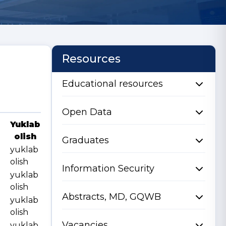
Resources
Educational resources
Open Data
Yuklab
olish
Graduates
yuklab
olish
Information Security
yuklab
olish
Abstracts, MD, GQWB
yuklab
olish
Vacancies
yuklab