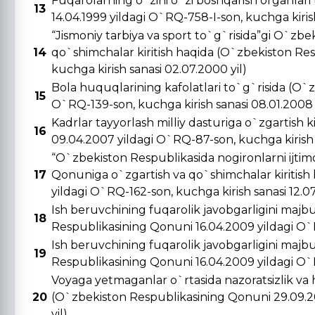
Fuqarolarning o`zini o`zi boshqarish organlar
13
14.04.1999 yildagi O`RQ-758-I-son, kuchga kirish 
“Jismoniy tarbiya va sport to`g`risida”gi O`zbe
14
qo`shimchalar kiritish haqida (O`zbekiston Re
kuchga kirish sanasi 02.07.2000 yil)
Bola huquqlarining kafolatlari to`g`risida (O`
15
O`RQ-139-son, kuchga kirish sanasi 08.01.2008 
Kadrlar tayyorlash milliy dasturiga o`zgartish 
16
09.04.2007 yildagi O`RQ-87-son, kuchga kirish s
“O`zbekiston Respublikasida nogironlarni ijtimo
17
Qonuniga o`zgartish va qo`shimchalar kiritish
yildagi O`RQ-162-son, kuchga kirish sanasi 12.0
Ish beruvchining fuqarolik javobgarligini majbu
18
Respublikasining Qonuni 16.04.2009 yildagi O`R
Ish beruvchining fuqarolik javobgarligini majbu
19
Respublikasining Qonuni 16.04.2009 yildagi O`R
Voyaga yetmaganlar o`rtasida nazoratsizlik va 
20
(O`zbekiston Respublikasining Qonuni 29.09.20
yil)