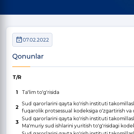
07.02.2022
Qonunlar
T/R
1
Ta'lim to'g'risida
Sud qarorlarini qayta ko'rish instituti takomill
2
fuqarolik protsessual kodeksiga o'zgartirish va qo
Sud qarorlarini qayta ko'rish instituti takomill
3
Ma'muriy sud ishlarini yuritish to'g'risidagi kode
Sud qarorlarini qayta ko'rish instituti takomill