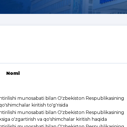
Nomi
ashtirilishi munosabati bilan O'zbekiston Respublikasining
'shimchalar kiritish to'g'risida
ashtirilishi munosabati bilan O'zbekiston Respublikasining
ksiga o'zgartirish va qo'shimchalar kiritish haqida
ashtirilishi munosabati bilan O'zbekiston Respublikasining