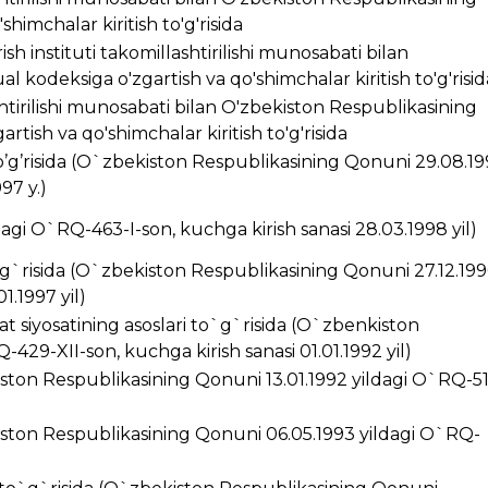
himchalar kiritish to'g'risida
ish instituti takomillashtirilishi munosabati bilan
 kodeksiga o'zgartish va qo'shimchalar kiritish to'g'risid
ashtirilishi munosabati bilan O'zbekiston Respublikasining
rtish va qo'shimchalar kiritish to'g'risida
’g’risida (O`zbekiston Respublikasining Qonuni 29.08.1
97 y.)
ldagi O`RQ-463-I-son, kuchga kirish sanasi 28.03.1998 yil)
g`risida (O`zbekiston Respublikasining Qonuni 27.12.199
1.1997 yil)
t siyosatining asoslari to`g`risida (O`zbenkiston
429-XII-son, kuchga kirish sanasi 01.01.1992 yil)
kiston Respublikasining Qonuni 13.01.1992 yildagi O`RQ-5
ston Respublikasining Qonuni 06.05.1993 yildagi O`RQ-