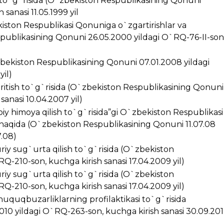
i to`g`risida (O`zbekiston Respublikasining Qonuni
sanasi 11.05.1999 yil
kiston Respublikasi Qonuniga o`zgartirishlar va
spublikasining Qonuni 26.05.2000 yildagi O`RQ-76-II-son
zbekiston Respublikasining Qonuni 07.01.2008 yildagi
yil)
kiritish to`g`risida (O`zbekiston Respublikasining Qonuni
anasi 10.04.2007 yil)
iy himoya qilish to`g`risida”gi O`zbekiston Respublikasi
 haqida (O`zbekiston Respublikasining Qonuni 11.07.08
7.08)
riy sug`urta qilish to`g`risida (O`zbekiston
Q-210-son, kuchga kirish sanasi 17.04.2009 yil)
riy sug`urta qilish to`g`risida (O`zbekiston
Q-210-son, kuchga kirish sanasi 17.04.2009 yil)
huquqbuzarliklarning profilaktikasi to`g`risida
10 yildagi O`RQ-263-son, kuchga kirish sanasi 30.09.20