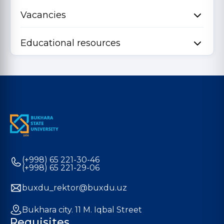
Vacancies
Educational resources
(+998) 65 221-30-46
(+998) 65 221-29-06
buxdu_rektor@buxdu.uz
Bukhara city. 11 M. Iqbal Street
Requisites