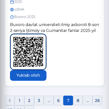
2025
uzbek
Buxoro-2025
Buxoro davlat universiteti ilmiy axboroti 8-son
2-seriya Ijtimoiy va Gumanitar fanlar 2025-yil
Yuklab olish
1
2
3
...
6
7
8
...
26