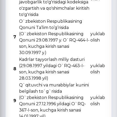
javobgarlik to'g'risidagi kodeksiga
o'zgartish va qo'shimchalar kiritish
to'g'risida
O`zbekiston Respublikasining
Qonuni Ta’lim to’g’risida
(O`zbekiston Respublikasining
yuklab
7
Qonuni 29.08.1997 y. O`RQ-464-I-
olish
son, kuchga kirish sanasi
30.09.1997 y.)
Kadrlar tayyorlash milliy dasturi
(29.08.1997 yildagi O`RQ-463-I-
yuklab
8
son, kuchga kirish sanasi
olish
28.03.1998 yil)
Q`qituvchi va murabbiylar kunini
belgilash to`g`risida
(O`zbekiston Respublikasining
yuklab
9
Qonuni 27.12.1996 yildagi O`RQ-
olish
367-I-son, kuchga kirish sanasi
14.01.1997 yil)