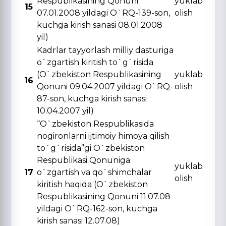
Respublikasining Qonuni
yuklab
15
07.01.2008 yildagi O`RQ-139-son,
olish
kuchga kirish sanasi 08.01.2008
yil)
Kadrlar tayyorlash milliy dasturiga
o`zgartish kiritish to`g`risida
(O`zbekiston Respublikasining
yuklab
16
Qonuni 09.04.2007 yildagi O`RQ-
olish
87-son, kuchga kirish sanasi
10.04.2007 yil)
“O`zbekiston Respublikasida
nogironlarni ijtimoiy himoya qilish
to`g`risida”gi O`zbekiston
Respublikasi Qonuniga
yuklab
17
o`zgartish va qo`shimchalar
olish
kiritish haqida (O`zbekiston
Respublikasining Qonuni 11.07.08
yildagi O`RQ-162-son, kuchga
kirish sanasi 12.07.08)