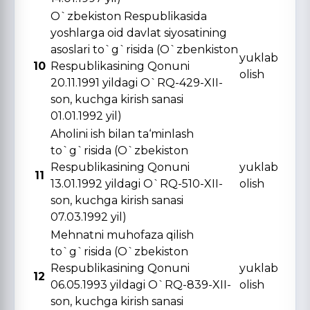
O`zbekiston Respublikasida
yoshlarga oid davlat siyosatining
asoslari to`g`risida (O`zbenkiston
yuklab
10
Respublikasining Qonuni
olish
20.11.1991 yildagi O`RQ-429-XII-
son, kuchga kirish sanasi
01.01.1992 yil)
Aholini ish bilan ta‘minlash
to`g`risida (O`zbekiston
Respublikasining Qonuni
yuklab
11
13.01.1992 yildagi O`RQ-510-XII-
olish
son, kuchga kirish sanasi
07.03.1992 yil)
Mehnatni muhofaza qilish
to`g`risida (O`zbekiston
Respublikasining Qonuni
yuklab
12
06.05.1993 yildagi O`RQ-839-XII-
olish
son, kuchga kirish sanasi