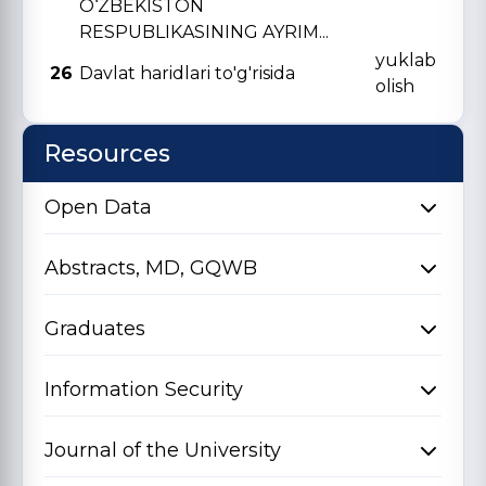
O‘ZBЕKISTON
RЕSPUBLIKASINING AYRIM...
yuklab
26
Davlat haridlari to'g'risida
olish
Resources
Open Data
Abstracts, MD, GQWB
Graduates
Information Security
Journal of the University