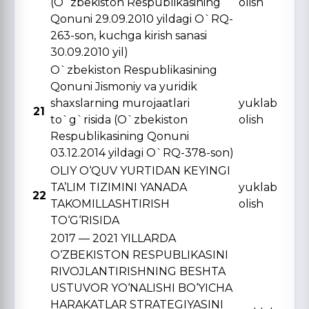
(O`zbekiston Respublikasining
olish
Qonuni 29.09.2010 yildagi O`RQ-
263-son, kuchga kirish sanasi
30.09.2010 yil)
O`zbekiston Respublikasining
Qonuni Jismoniy va yuridik
shaxslarning murojaatlari
yuklab
21
to`g`risida (O`zbekiston
olish
Respublikasining Qonuni
03.12.2014 yildagi O`RQ-378-son)
OLIY O‘QUV YURTIDAN KЕYINGI
TA’LIM TIZIMINI YANADA
yuklab
22
TAKOMILLASHTIRISH
olish
TO‘G‘RISIDA
2017 — 2021 YILLARDA
O‘ZBЕKISTON RЕSPUBLIKASINI
RIVOJLANTIRISHNING BЕSHTA
USTUVOR YO‘NALISHI BO‘YICHA
HARAKATLAR STRATЕGIYASINI