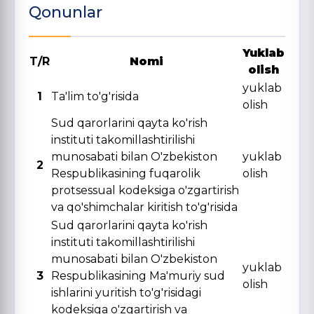
Qonunlar
Yuklab
T/R
Nomi
olish
yuklab
1
Ta'lim to'g'risida
olish
Sud qarorlarini qayta ko'rish
instituti takomillashtirilishi
munosabati bilan O'zbekiston
yuklab
2
Respublikasining fuqarolik
olish
protsessual kodeksiga o'zgartirish
va qo'shimchalar kiritish to'g'risida
Sud qarorlarini qayta ko'rish
instituti takomillashtirilishi
munosabati bilan O'zbekiston
yuklab
3
Respublikasining Ma'muriy sud
olish
ishlarini yuritish to'g'risidagi
kodeksiga o'zgartirish va