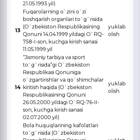
21.05.1993 yil)
Fuqarolarning o`zini o`zi
boshqarish organlari to`g`risida
(O`zbekiston Respublikasining
yuklab
13
Qonuni 14.04.1999 yildagi O`RQ-
olish
758-I-son, kuchga kirish sanasi
11.05.1999 yil
“Jismoniy tarbiya va sport
to`g`risida”gi O`zbekiston
Respublikasi Qonuniga
o`zgartirishlar va qo`shimchalar
yuklab
14
kiritish haqida (O`zbekiston
olish
Respublikasining Qonuni
26.05.2000 yildagi O`RQ-76-II-
son, kuchga kirish sanasi
02.07.2000 yil)
Bola huquqlarining kafolatlari
to`g`risida (O`zbekiston