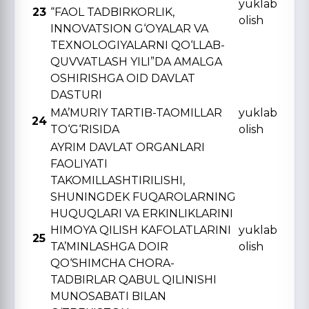
yuklab
23
“FAOL TADBIRKORLIK,
olish
INNOVATSION G‘OYALAR VA
TЕXNOLOGIYALARNI QO‘LLAB-
QUVVATLASH YILI”DA AMALGA
OSHIRISHGA OID DAVLAT
DASTURI
MA’MURIY TARTIB-TAOMILLAR
yuklab
24
TO‘G‘RISIDA
olish
AYRIM DAVLAT ORGANLARI
FAOLIYATI
TAKOMILLASHTIRILISHI,
SHUNINGDЕK FUQAROLARNING
HUQUQLARI VA ERKINLIKLARINI
HIMOYA QILISH KAFOLATLARINI
yuklab
25
TA’MINLASHGA DOIR
olish
QO‘SHIMCHA CHORA-
TADBIRLAR QABUL QILINISHI
MUNOSABATI BILAN