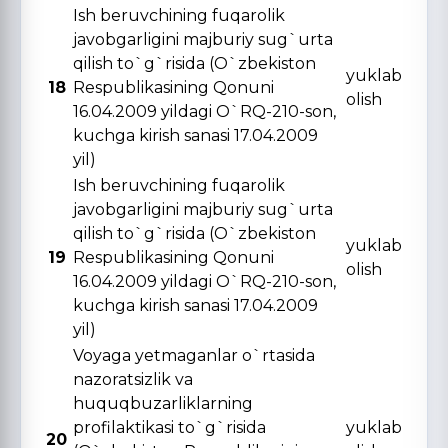
Ish beruvchining fuqarolik
javobgarligini majburiy sug`urta
qilish to`g`risida (O`zbekiston
yuklab
18
Respublikasining Qonuni
olish
16.04.2009 yildagi O`RQ-210-son,
kuchga kirish sanasi 17.04.2009
yil)
Ish beruvchining fuqarolik
javobgarligini majburiy sug`urta
qilish to`g`risida (O`zbekiston
yuklab
19
Respublikasining Qonuni
olish
16.04.2009 yildagi O`RQ-210-son,
kuchga kirish sanasi 17.04.2009
yil)
Voyaga yetmaganlar o`rtasida
nazoratsizlik va
huquqbuzarliklarning
profilaktikasi to`g`risida
yuklab
20