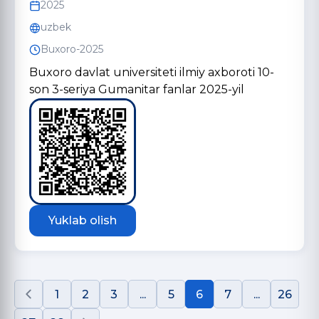
2025
uzbek
Buxoro-2025
Buxoro davlat universiteti ilmiy axboroti 10-
son 3-seriya Gumanitar fanlar 2025-yil
Yuklab olish
1
2
3
...
5
6
7
...
26