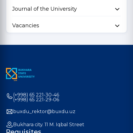
Journal of the University
Vacancies
(+998) 65 221-30-46
(+998) 65 221-29-06
buxdu_rektor@buxdu.uz
Bukhara city. 11 M. Iqbal Street
Requisites