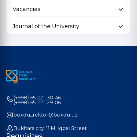
Vacancies
Journal of the University
(+998) 65 221-30-46
(+998) 65 221-29-06
buxdu_rektor@buxdu.uz
Bukhara city. 11 M. Iqbal Street
Requisites