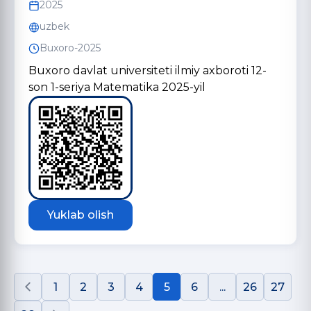
2025
uzbek
Buxoro-2025
Buxoro davlat universiteti ilmiy axboroti 12-
son 1-seriya Matematika 2025-yil
Yuklab olish
1
2
3
4
5
6
...
26
27