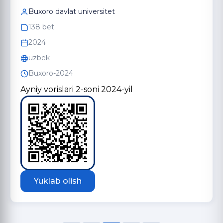
Buxoro davlat universitet
138 bet
2024
uzbek
Buxoro-2024
Ayniy vorislari 2-soni 2024-yil
Yuklab olish