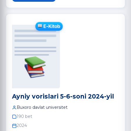
Ayniy vorislari 5-6-soni 2024-yil
Buxoro davlat universitet
190 bet
2024