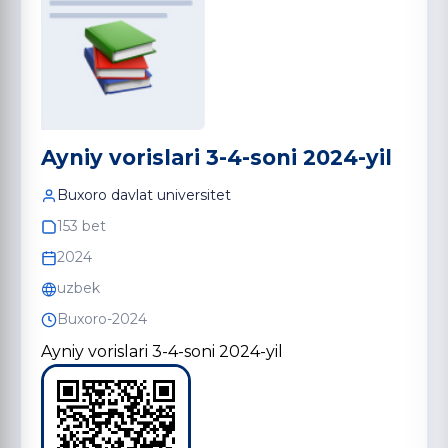
Ayniy vorislari 3-4-soni 2024-yil
Buxoro davlat universitet
153 bet
2024
uzbek
Buxoro-2024
Ayniy vorislari 3-4-soni 2024-yil