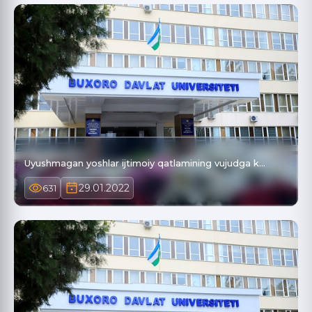
Uyushmagan yoshlar ijtimoiy qatlamining vujudga k…
29.01.2022
631