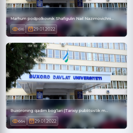
Marhum podpolkovnik Shafigulin Nail Nazimovichni…
29.01.2022
616
Buxoroning qadim bog‘lari (Tarixiy publitsistik m…
29.01.2022
664