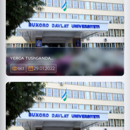
YERGA TUShGANDA…
29.01.2022
563