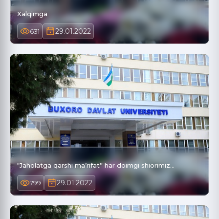
Xalqimga
29.01.2022
631
“Jaholatga qarshi ma’rifat” har doimgi shiorimiz…
29.01.2022
799