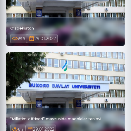
O‘zbekiston
29.01.2022
698
“Millatimiz iftixori” mavzusida maqolalar tanlovi
29.01.2022
613