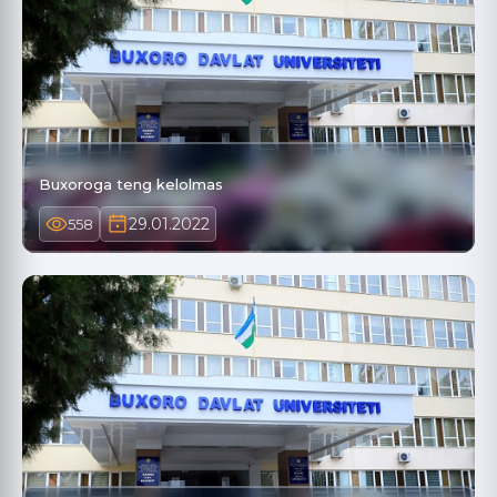
Buxoroga teng kelolmas
29.01.2022
558