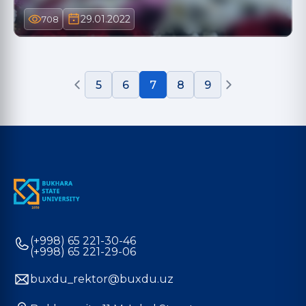
29.01.2022
708
5
6
7
8
9
(+998) 65 221-30-46
(+998) 65 221-29-06
buxdu_rektor@buxdu.uz