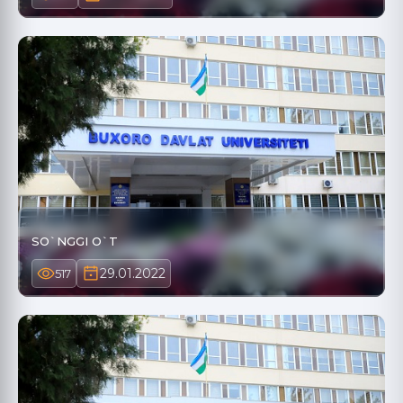
SO`NGGI O`T
29.01.2022
517