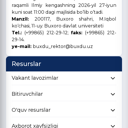
raqamli Ilmiy kengashning 2026-yil 27-iyun
kuni soat 11:00 dagi majlisida bo‘lib o‘tadi.
Manzil:
200117, Buxoro shahri, M.Iqbol
ko‘chasi, 11-uy. Buxoro davlat universiteti
Tel.:
(+99865) 212-29-12;
faks:
(+99865) 212-
29-14.
ye-mail:
buxdu_rektor@buxdu.uz
Resurslar
Vakant lavozimlar
Bitiruvchilar
O'quv resurslar
Axborot xavfsizligi