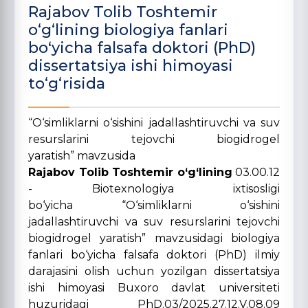
Rajabov Tolib Toshtemir
o‘g‘lining biologiya fanlari
boʻyicha falsafa doktori (PhD)
dissertatsiya ishi himoyasi
to‘g‘risida
“O‘simliklarni o‘sishini jadallashtiruvchi va suv
resurslarini tejovchi biogidrogel
yaratish” mavzusida
Rajabov Tolib Toshtemir o‘g‘lining
03.00.12
- Biotexnologiya ixtisosligi
bo‘yicha “O‘simliklarni o‘sishini
jadallashtiruvchi va suv resurslarini tejovchi
biogidrogel yaratish” mavzusidagi biologiya
fanlari bo‘yicha falsafa doktori (PhD) ilmiy
darajasini olish uchun yozilgan dissertatsiya
ishi himoyasi Buxoro davlat universiteti
huzuridagi PhD.03/2025.27.12.V.08.09