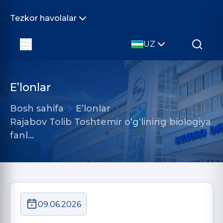
Tezkor havolalar
UZ
E’lonlar
Bosh sahifa
E’lonlar
Rajabov Tolib Toshtemir o‘g‘lining biologiya
fanl…
09.06.2026