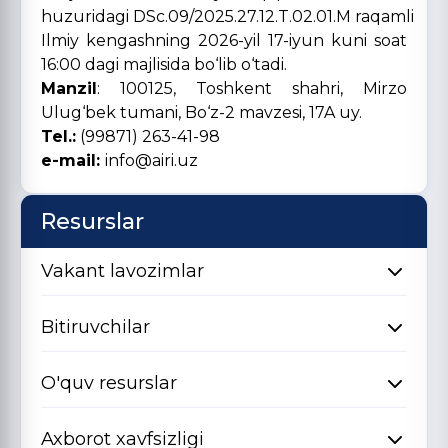
huzuridagi DSc.09/2025.27.12.T.02.01.M raqamli
Ilmiy kengashning 2026-yil 17-iyun kuni soat
16:00 dagi majlisida bo‘lib o‘tadi.
Manzil
: 100125, Toshkent shahri, Mirzo
Ulug‘bek tumani, Bo‘z-2 mavzesi, 17A uy.
Tel.:
(99871) 263-41-98
e-mail:
info@airi.uz
Resurslar
Vakant lavozimlar
Bitiruvchilar
O'quv resurslar
Axborot xavfsizligi