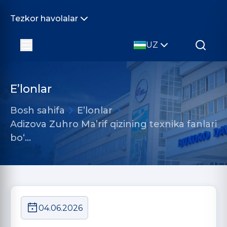
Tezkor havolalar
UZ
E’lonlar
Bosh sahifa
E’lonlar
Adizova Zuhro Ma’rif qizining texnika fanlari
bo‘…
04.06.2026