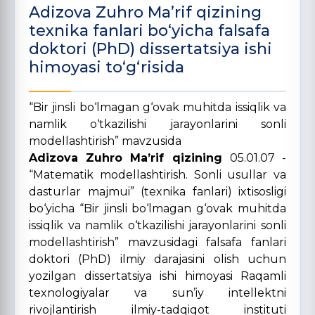
Adizova Zuhro Ma’rif qizining
texnika fanlari bo‘yicha falsafa
doktori (PhD) dissertatsiya ishi
himoyasi to‘g‘risida
“Bir jinsli bo‘lmagan g‘ovak muhitda issiqlik va
namlik o‘tkazilishi jarayonlarini sonli
modellashtirish” mavzusida
Adizova Zuhro Ma’rif qizining
05.01.07 -
“Matematik modellashtirish. Sonli usullar va
dasturlar majmui” (texnika fanlari) ixtisosligi
bo‘yicha “Bir jinsli bo‘lmagan g‘ovak muhitda
issiqlik va namlik o‘tkazilishi jarayonlarini sonli
modellashtirish” mavzusidagi falsafa fanlari
doktori (PhD) ilmiy darajasini olish uchun
yozilgan dissertatsiya ishi himoyasi Raqamli
texnologiyalar va sun’iy intellektni
rivojlantirish ilmiy-tadqiqot instituti