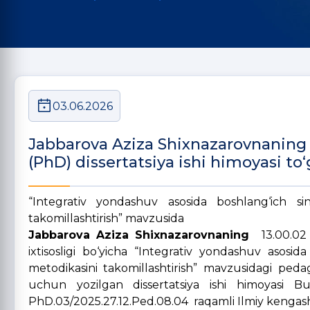
03.06.2026
Jabbarova Aziza Shixnazarovnaning p
(PhD) dissertatsiya ishi himoyasi to‘
“Integrativ yondashuv asosida boshlang‘ich sin
takomillashtirish” mavzusida
Jabbarova Aziza Shixnazarovnaning
13.00.02
ixtisosligi bo‘yicha “Integrativ yondashuv asosida
metodikasini takomillashtirish”
mavzusidagi pedago
uchun yozilgan dissertatsiya ishi himoyasi Bu
PhD.03/2025.27.12.Ped.08.04 raqamli Ilmiy kengashnin