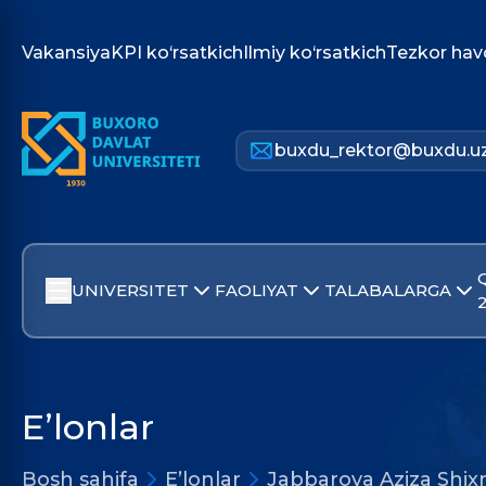
Vakansiya
KPI ko‘rsatkich
Ilmiy ko‘rsatkich
Tezkor hav
buxdu_rektor@buxdu.u
UNIVERSITET
FAOLIYAT
TALABALARGA
E’lonlar
Bosh sahifa
E’lonlar
Jabbarova Aziza Shi