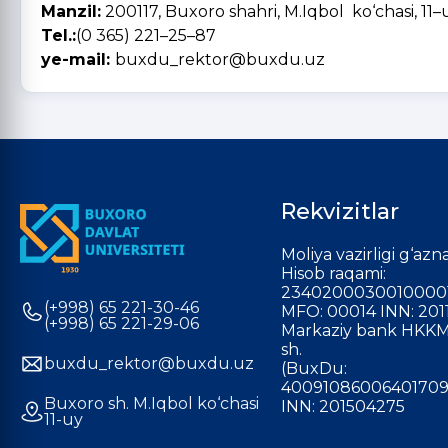
Manzil:
200117, Buxoro shahri, M.Iqbol ko‘chasi, 11–u
Tel.:
(0 365) 221–25–87
ye-mail:
buxdu_rektor@buxdu.uz
Rekvizitlar
Moliya vazirligi g‘azna
Hisob raqami:
2340200030010000
(+998) 65 221-30-46
MFO: 00014 INN: 201
(+998) 65 221-29-06
Markaziy bank HKKM
sh.
buxdu_rektor@buxdu.uz
(BuxDu:
40091086006401709
Buxoro sh. M.Iqbol ko‘chasi
INN: 201504275
11-uy