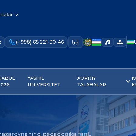
olalar
z
(+998) 65 221-30-46
QABUL
YASHIL
XORIJIY
K
2026
UNIVERSITET
TALABALAR
K
xnazarovnaning pedagogika fanl…