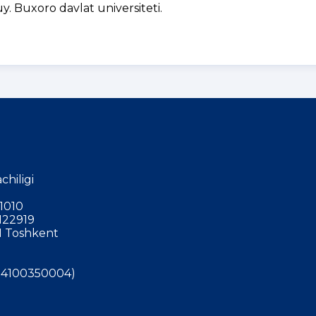
y. Buxoro davlat universiteti.
chiligi
1010
122919
 Toshkent
4100350004)