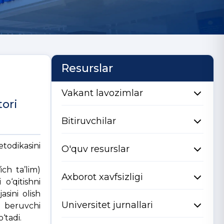
Resurslar
Vakant lavozimlar
tori
Bitiruvchilar
todikasini
O'quv resurslar
ich ta’lim)
Axborot xavfsizligi
 o‘qitishni
sini olish
Universitet jurnallari
r beruvchi
‘tadi.