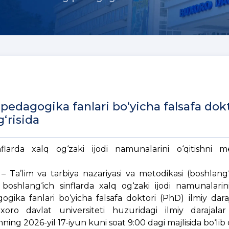
edagogika fanlari bo‘yicha falsafa dok
g‘risida
flarda xalq og‘zaki ijodi namunalarini o‘qitishni me
 – Ta’lim va tarbiya nazariyasi va metodikasi (boshlang‘
 boshlang‘ich sinflarda xalq og‘zaki ijodi namunalarini
gika fanlari bo‘yicha falsafa doktori (PhD) ilmiy daraja
xoro davlat universiteti huzuridagi ilmiy darajala
g 2026-yil 17-iyun kuni soat 9:00 dagi majlisida bo‘lib o