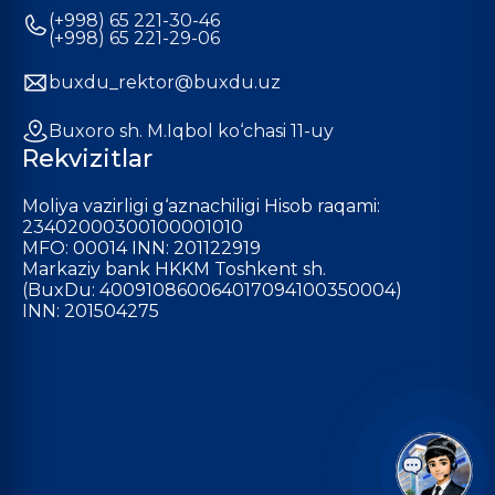
(+998) 65 221-30-46
(+998) 65 221-29-06
buxdu_rektor@buxdu.uz
Buxoro sh. M.Iqbol ko‘chasi 11-uy
Rekvizitlar
Moliya vazirligi g‘aznachiligi Hisob raqami:
23402000300100001010
MFO: 00014 INN: 201122919
Markaziy bank HKKM Toshkent sh.
(BuxDu: 400910860064017094100350004)
INN: 201504275