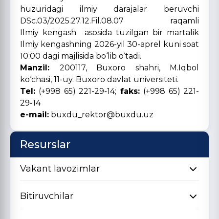
huzuridagi ilmiy darajalar beruvchi
DSc.03/2025.27.12.Fil.08.07 raqamli
Ilmiy kengash asosida tuzilgan bir martalik
Ilmiy kengashning 2026-yil 30-aprel kuni soat
10:00 dagi majlisida bo‘lib o‘tadi.
Manzil:
200117, Buxoro shahri, M.Iqbol
ko‘chasi, 11-uy. Buxoro davlat universiteti.
Tel:
(+998 65) 221-29-14;
faks:
(+998 65) 221-
29-14
e-mail:
buxdu_rektor@buxdu.uz
Resurslar
Vakant lavozimlar
Bitiruvchilar