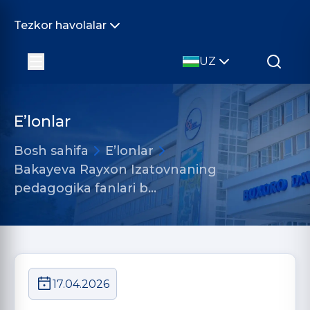
Tezkor havolalar
UZ
E’lonlar
Bosh sahifa
E’lonlar
Bakayeva Rayxon Izatovnaning
pedagogika fanlari b…
17.04.2026