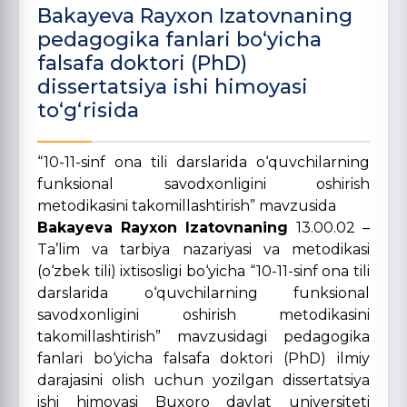
Bakayeva Rayxon Izatovnaning
pedagogika fanlari bo‘yicha
falsafa doktori (PhD)
dissertatsiya ishi himoyasi
to‘g‘risida
“10-11-sinf ona tili darslarida o‘quvchilarning
funksional savodxonligini oshirish
metodikasini takomillashtirish” mavzusida
Bakayeva Rayxon Izatovnaning
13.00.02 –
Ta’lim va tarbiya nazariyasi va metodikasi
(o‘zbek tili) ixtisosligi bo‘yicha “10-11-sinf ona tili
darslarida o‘quvchilarning funksional
savodxonligini oshirish metodikasini
takomillashtirish” mavzusidagi pedagogika
fanlari bo‘yicha falsafa doktori (PhD) ilmiy
darajasini olish uchun yozilgan dissertatsiya
ishi himoyasi Buxoro davlat universiteti