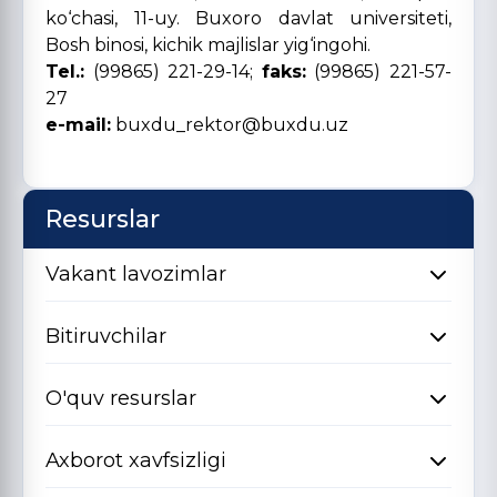
ko‘chasi, 11-uy. Buxoro davlat universiteti,
Bosh binosi, kichik majlislar yig‘ingohi.
Tel.:
(99865) 221-29-14;
faks:
(99865) 221-57-
27
e-mail:
buxdu_rektor@buxdu.uz
Resurslar
Vakant lavozimlar
Bitiruvchilar
O'quv resurslar
Axborot xavfsizligi