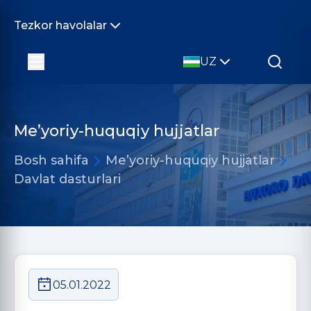
Tezkor havolalar
UZ
Me’yoriy-huquqiy hujjatlar
Bosh sahifa
Me’yoriy-huquqiy hujjatlar
Davlat dasturlari
05.01.2022