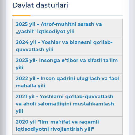
Davlat dasturlari
2025 yil – Atrof-muhitni asrash va
„yashil“ iqtisodiyot yili
2024 yil – Yoshlar va biznesni qo‘llab-
quvvatlash yili
2023 yil- Insonga e’tibor va sifatli ta’lim
yili
2022 yil - Inson qadrini ulug‘lash va faol
mahalla yili
2021 yil - Yoshlarni qo‘llab-quvvatlash
va aholi salomatligini mustahkamlash
yili
2020 yil-"Ilm-maʼrifat va raqamli
iqtisodiyotni rivojlantirish yili"