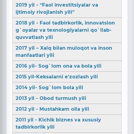
2019 yil - “Faol investitsiyalar va
ijtimoiy rivojlanish yili”
2018 yil - Faol tadbirkorlik, innovatsion
g`oyalar va texnologiyalarni qo`llab-
quvvatlash yili
2017 yil – Xalq bilan muloqot va inson
manfaatlari yili
2016 yil- Sog`lom ona va bola yili
2015 yil-Keksalarni e’zozlash yili
2014 yil- Sog`lom bola yili
2013 yil - Obod turmush yili
2012 yil - Mustahkam oila yili
2011 yil - Kichik biznes va xususiy
tadbirkorlik yili