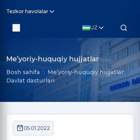
Tezkor havolalar
UZ
Me’yoriy-huquqiy hujjatlar
Bosh sahifa
Me’yoriy-huquqiy hujjatlar
Davlat dasturlari
05.01.2022