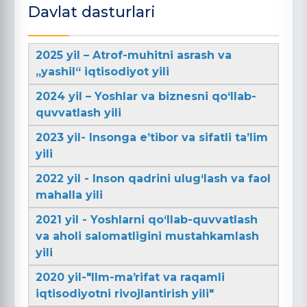
Davlat dasturlari
2025 yil – Atrof-muhitni asrash va
„yashil“ iqtisodiyot yili
2024 yil – Yoshlar va biznesni qo‘llab-
quvvatlash yili
2023 yil- Insonga e’tibor va sifatli ta’lim
yili
2022 yil - Inson qadrini ulug‘lash va faol
mahalla yili
2021 yil - Yoshlarni qo‘llab-quvvatlash
va aholi salomatligini mustahkamlash
yili
2020 yil-"Ilm-maʼrifat va raqamli
iqtisodiyotni rivojlantirish yili"