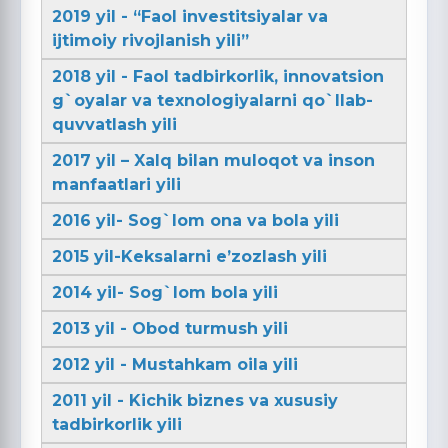
2019 yil - “Faol investitsiyalar va
ijtimoiy rivojlanish yili”
2018 yil - Faol tadbirkorlik, innovatsion
g`oyalar va texnologiyalarni qo`llab-
quvvatlash yili
2017 yil – Xalq bilan muloqot va inson
manfaatlari yili
2016 yil- Sog`lom ona va bola yili
2015 yil-Keksalarni e’zozlash yili
2014 yil- Sog`lom bola yili
2013 yil - Obod turmush yili
2012 yil - Mustahkam oila yili
2011 yil - Kichik biznes va xususiy
tadbirkorlik yili