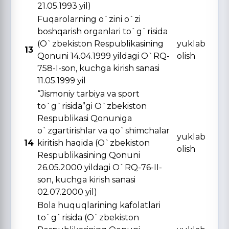
21.05.1993 yil)
Fuqarolarning o`zini o`zi
boshqarish organlari to`g`risida
(O`zbekiston Respublikasining
yuklab
13
Qonuni 14.04.1999 yildagi O`RQ-
olish
758-I-son, kuchga kirish sanasi
11.05.1999 yil
“Jismoniy tarbiya va sport
to`g`risida”gi O`zbekiston
Respublikasi Qonuniga
o`zgartirishlar va qo`shimchalar
yuklab
14
kiritish haqida (O`zbekiston
olish
Respublikasining Qonuni
26.05.2000 yildagi O`RQ-76-II-
son, kuchga kirish sanasi
02.07.2000 yil)
Bola huquqlarining kafolatlari
to`g`risida (O`zbekiston