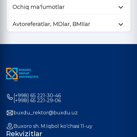
Ochiq ma'lumotlar
Avtoreferatlar, MDlar, BMIlar
(+998) 65 221-30-46
(+998) 65 221-29-06
buxdu_rektor@buxdu.uz
Buxoro sh. M.Iqbol ko‘chasi 11-uy
Rekvizitlar