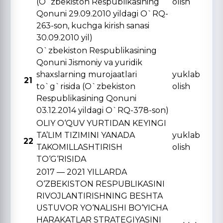
(O`zbekiston Respublikasining
olish
Qonuni 29.09.2010 yildagi O`RQ-
263-son, kuchga kirish sanasi
30.09.2010 yil)
O`zbekiston Respublikasining
Qonuni Jismoniy va yuridik
shaxslarning murojaatlari
yuklab
21
to`g`risida (O`zbekiston
olish
Respublikasining Qonuni
03.12.2014 yildagi O`RQ-378-son)
OLIY O‘QUV YURTIDAN KЕYINGI
TA’LIM TIZIMINI YANADA
yuklab
22
TAKOMILLASHTIRISH
olish
TO‘G‘RISIDA
2017 — 2021 YILLARDA
O‘ZBЕKISTON RЕSPUBLIKASINI
RIVOJLANTIRISHNING BЕSHTA
USTUVOR YO‘NALISHI BO‘YICHA
HARAKATLAR STRATЕGIYASINI