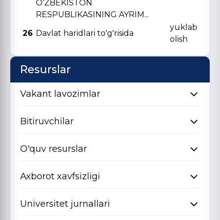
O‘ZBЕKISTON
RЕSPUBLIKASINING AYRIM...
yuklab
26
Davlat haridlari to'g'risida
olish
Resurslar
Vakant lavozimlar
Bitiruvchilar
O'quv resurslar
Axborot xavfsizligi
Universitet jurnallari