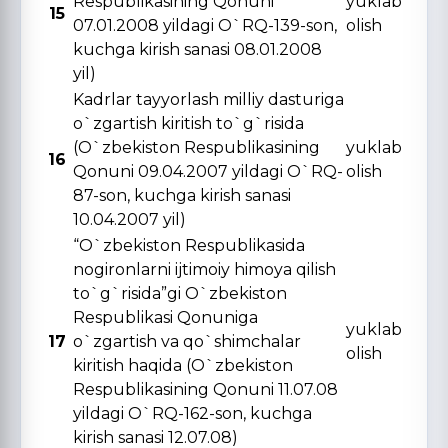
Respublikasining Qonuni
yuklab
15
07.01.2008 yildagi O`RQ-139-son,
olish
kuchga kirish sanasi 08.01.2008
yil)
Kadrlar tayyorlash milliy dasturiga
o`zgartish kiritish to`g`risida
(O`zbekiston Respublikasining
yuklab
16
Qonuni 09.04.2007 yildagi O`RQ-
olish
87-son, kuchga kirish sanasi
10.04.2007 yil)
“O`zbekiston Respublikasida
nogironlarni ijtimoiy himoya qilish
to`g`risida”gi O`zbekiston
Respublikasi Qonuniga
yuklab
17
o`zgartish va qo`shimchalar
olish
kiritish haqida (O`zbekiston
Respublikasining Qonuni 11.07.08
yildagi O`RQ-162-son, kuchga
kirish sanasi 12.07.08)