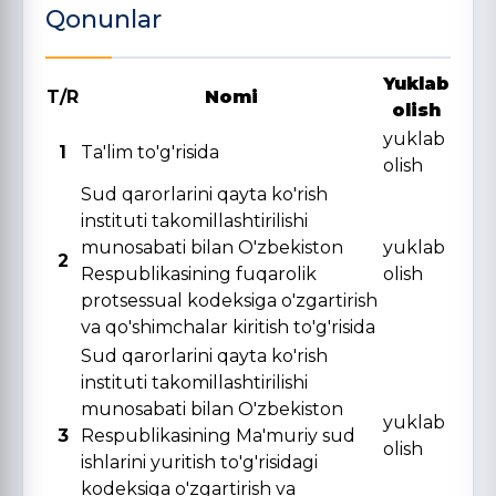
Qonunlar
Yuklab
T/R
Nomi
olish
yuklab
1
Ta'lim to'g'risida
olish
Sud qarorlarini qayta ko'rish
instituti takomillashtirilishi
munosabati bilan O'zbekiston
yuklab
2
Respublikasining fuqarolik
olish
protsessual kodeksiga o'zgartirish
va qo'shimchalar kiritish to'g'risida
Sud qarorlarini qayta ko'rish
instituti takomillashtirilishi
munosabati bilan O'zbekiston
yuklab
3
Respublikasining Ma'muriy sud
olish
ishlarini yuritish to'g'risidagi
kodeksiga o'zgartirish va