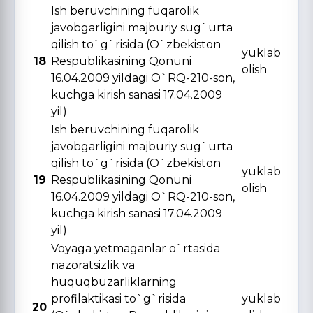
Ish beruvchining fuqarolik
javobgarligini majburiy sug`urta
qilish to`g`risida (O`zbekiston
yuklab
18
Respublikasining Qonuni
olish
16.04.2009 yildagi O`RQ-210-son,
kuchga kirish sanasi 17.04.2009
yil)
Ish beruvchining fuqarolik
javobgarligini majburiy sug`urta
qilish to`g`risida (O`zbekiston
yuklab
19
Respublikasining Qonuni
olish
16.04.2009 yildagi O`RQ-210-son,
kuchga kirish sanasi 17.04.2009
yil)
Voyaga yetmaganlar o`rtasida
nazoratsizlik va
huquqbuzarliklarning
profilaktikasi to`g`risida
yuklab
20