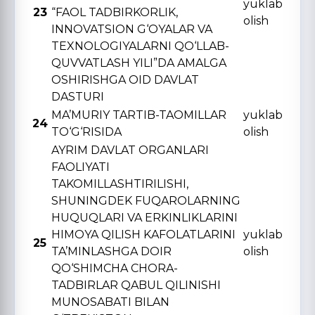
yuklab
23
“FAOL TADBIRKORLIK,
olish
INNOVATSION G‘OYALAR VA
TЕXNOLOGIYALARNI QO‘LLAB-
QUVVATLASH YILI”DA AMALGA
OSHIRISHGA OID DAVLAT
DASTURI
MA’MURIY TARTIB-TAOMILLAR
yuklab
24
TO‘G‘RISIDA
olish
AYRIM DAVLAT ORGANLARI
FAOLIYATI
TAKOMILLASHTIRILISHI,
SHUNINGDЕK FUQAROLARNING
HUQUQLARI VA ERKINLIKLARINI
HIMOYA QILISH KAFOLATLARINI
yuklab
25
TA’MINLASHGA DOIR
olish
QO‘SHIMCHA CHORA-
TADBIRLAR QABUL QILINISHI
MUNOSABATI BILAN