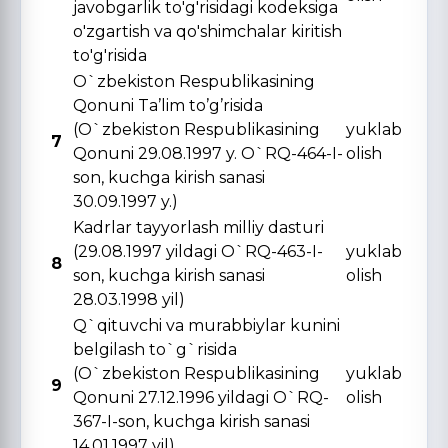
javobgarlik to'g'risidagi kodeksiga
o'zgartish va qo'shimchalar kiritish
to'g'risida
O`zbekiston Respublikasining
Qonuni Ta’lim to’g’risida
(O`zbekiston Respublikasining
yuklab
7
Qonuni 29.08.1997 y. O`RQ-464-I-
olish
son, kuchga kirish sanasi
30.09.1997 y.)
Kadrlar tayyorlash milliy dasturi
(29.08.1997 yildagi O`RQ-463-I-
yuklab
8
son, kuchga kirish sanasi
olish
28.03.1998 yil)
Q`qituvchi va murabbiylar kunini
belgilash to`g`risida
(O`zbekiston Respublikasining
yuklab
9
Qonuni 27.12.1996 yildagi O`RQ-
olish
367-I-son, kuchga kirish sanasi
14.01.1997 yil)