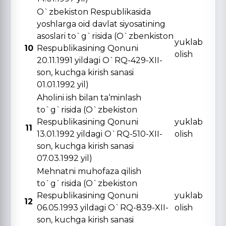
O`zbekiston Respublikasida
yoshlarga oid davlat siyosatining
asoslari to`g`risida (O`zbenkiston
yuklab
10
Respublikasining Qonuni
olish
20.11.1991 yildagi O`RQ-429-XII-
son, kuchga kirish sanasi
01.01.1992 yil)
Aholini ish bilan ta‘minlash
to`g`risida (O`zbekiston
Respublikasining Qonuni
yuklab
11
13.01.1992 yildagi O`RQ-510-XII-
olish
son, kuchga kirish sanasi
07.03.1992 yil)
Mehnatni muhofaza qilish
to`g`risida (O`zbekiston
Respublikasining Qonuni
yuklab
12
06.05.1993 yildagi O`RQ-839-XII-
olish
son, kuchga kirish sanasi