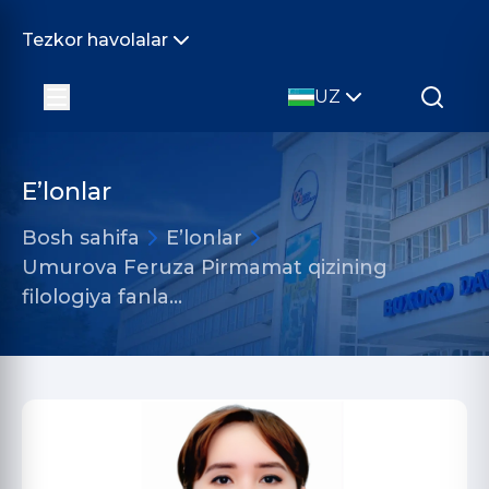
Tezkor havolalar
UZ
E’lonlar
Bosh sahifa
E’lonlar
Umurova Feruza Pirmamat qizining
filologiya fanla…