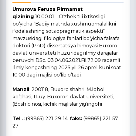
Umurova Feruza Pirmamat
qizining
10.00.01 – O‘zbek tili ixtisosligi
bo‘yicha “Badiiy matnda xushmuomalalikni
ifodalashning sotsiopragmatik aspekti”
mavzusidagi filologiya fanlari bo‘yicha falsafa
doktori (PhD) dissertatsiya himoyasi Buxoro
davlat universiteti huzuridagi ilmiy darajalar
beruvchi DSc. 03.04.06.2021.Fil.72.09 raqamli
Ilmiy kengashning 2025 yil 26 aprel kuni soat
10:00 dagi majlisi bo‘lib o‘tadi.
Manzil
: 200118, Buxoro shahri, M.Iqbol
ko‘chasi, 11-uy. Buxoron davlat universiteti,
(Bosh binosi, kichik majlislar yig‘ingohi
Tel .:
(99865) 221-29-14;
faks:
(99865) 221-57-
27