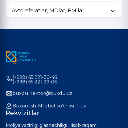
Avtoreferatlar, MDlar, BMIlar
(+998) 65 221-30-46
(+998) 65 221-29-06
buxdu_rektor@buxdu.uz
Buxoro sh. M.Iqbol ko‘chasi 11-uy
Rekvizitlar
Moliya vazirligi g‘aznachiligi Hisob raqami: