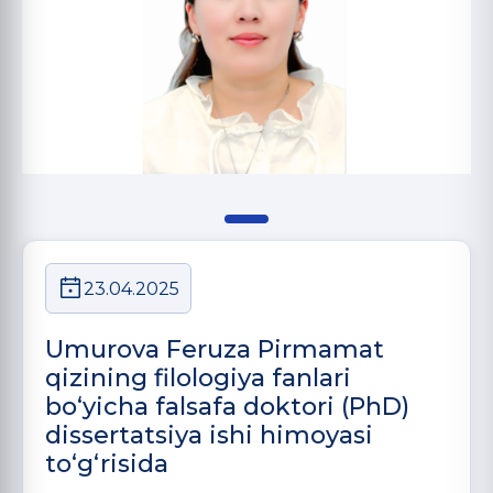
23.04.2025
Umurova Feruza Pirmamat
qizining filologiya fanlari
bo‘yicha falsafa doktori (PhD)
dissertatsiya ishi himoyasi
to‘g‘risida