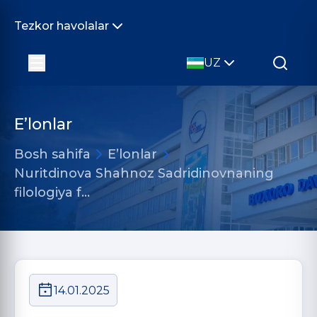
Tezkor havolalar
UZ
E’lonlar
Bosh sahifa
E’lonlar
Nuritdinova Shahnoz Sadridinovnaning
filologiya f…
14.01.2025