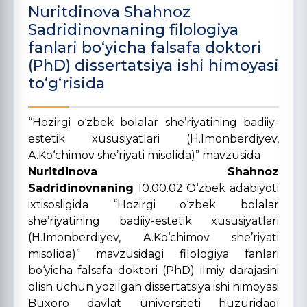
Nuritdinova Shahnoz
Sadridinovnaning filologiya
fanlari bo‘yicha falsafa doktori
(PhD) dissertatsiya ishi himoyasi
to‘g‘risida
“Hozirgi o‘zbek bolalar she’riyatining badiiy-
estetik xususiyatlari (H.Imonberdiyev,
A.Ko‘chimov she’riyati misolida)” mavzusida
Nuritdinova Shahnoz
Sadridinovnaning
10.00.02 O‘zbek adabiyoti
ixtisosligida “Hozirgi o‘zbek bolalar
she’riyatining badiiy-estetik xususiyatlari
(H.Imonberdiyev, A.Ko‘chimov she’riyati
misolida)” mavzusidagi filologiya fanlari
bo‘yicha falsafa doktori (PhD) ilmiy darajasini
olish uchun yozilgan dissertatsiya ishi himoyasi
Buxoro davlat universiteti huzuridagi