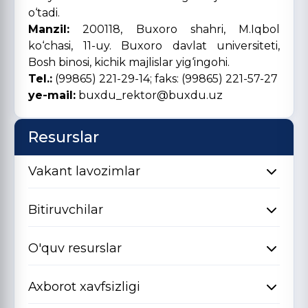
o‘tadi.
Manzil:
200118, Buxoro shahri, M.Iqbol
ko‘chasi, 11-uy. Buxoro davlat universiteti,
Bosh binosi, kichik majlislar yig‘ingohi.
Tel.:
(99865) 221-29-14; faks: (99865) 221-57-27
ye-mail:
buxdu_rektor@buxdu.uz
Resurslar
Vakant lavozimlar
Bitiruvchilar
O'quv resurslar
Axborot xavfsizligi