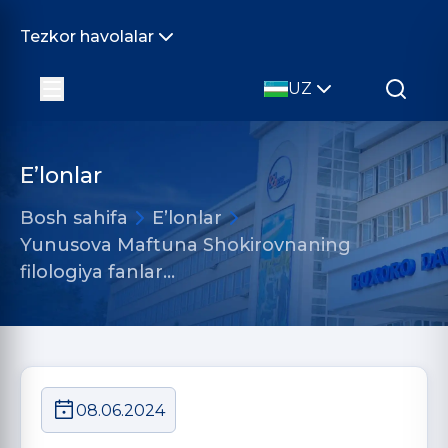
Tezkor havolalar
UZ
E’lonlar
Bosh sahifa
E’lonlar
Yunusova Maftuna Shokirovnaning
filologiya fanlar…
08.06.2024