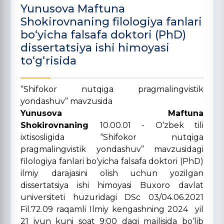
Yunusova Maftuna
Shokirovnaning filologiya fanlari
bo‘yicha falsafa doktori (PhD)
dissertatsiya ishi himoyasi
to‘g‘risida
“Shifokor nutqiga pragmalingvistik
yondashuv” mavzusida
Yunusova Maftuna
Shokirovnaning
10.00.01 - O‘zbek tili
ixtisosligida “Shifokor nutqiga
pragmalingvistik yondashuv” mavzusidagi
filologiya fanlari bo‘yicha falsafa doktori (PhD)
ilmiy
darajasini olish uchun yozilgan
dissertatsiya ishi himoyasi Buxoro davlat
universiteti huzuridagi DSc 03/04.06.2021
Fil.72.09 raqamli Ilmiy kengashning 2024 yil
21 iyun kuni soat 9:00 dagi majlisida bo‘lib