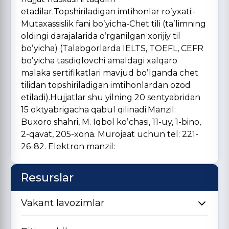
etadilar.Topshiriladigan imtihonlar roʼyxati:-
Mutaxassislik fani boʼyicha-Chet tili (taʼlimning
oldingi darajalarida oʼrganilgan xorijiy til
boʼyicha) (Talabgorlarda IELTS, TOEFL, CEFR
boʼyicha tasdiqlovchi amaldagi xalqaro
malaka sertifikatlari mavjud boʼlganda chet
tilidan topshiriladigan imtihonlardan ozod
etiladi).Hujjatlar shu yilning 20 sentyabridan
15 oktyabrigacha qabul qilinadi.Manzil:
Buxoro shahri, M. Iqbol koʼchasi, 11-uy, 1-bino,
2-qavat, 205-xona. Murojaat uchun tel: 221-
26-82. Elektron manzil:
Resurslar
Vakant lavozimlar