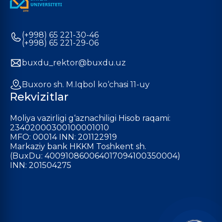
(+998) 65 221-30-46
(+998) 65 221-29-06
buxdu_rektor@buxdu.uz
Buxoro sh. M.Iqbol ko‘chasi 11-uy
Rekvizitlar
Moliya vazirligi g‘aznachiligi Hisob raqami:
23402000300100001010
MFO: 00014 INN: 201122919
Markaziy bank HKKM Toshkent sh.
(BuxDu: 400910860064017094100350004)
INN: 201504275