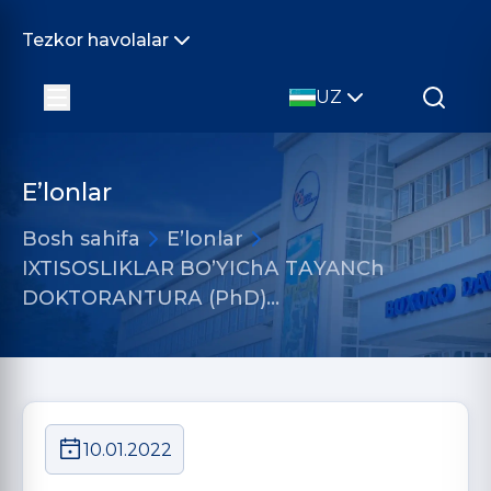
Tezkor havolalar
UZ
E’lonlar
Bosh sahifa
E’lonlar
IXTISOSLIKLАR BOʼYIChА TАYANCh
DOKTORАNTURА (PhD)…
10.01.2022