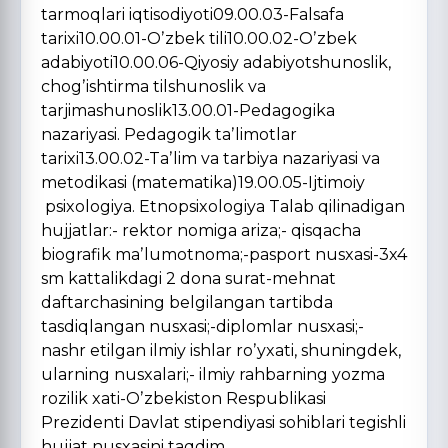
tarmoqlari iqtisodiyoti09.00.03-Falsafa
tarixi10.00.01-Oʼzbek tili10.00.02-Oʼzbek
adabiyoti10.00.06-Qiyosiy adabiyotshunoslik,
chogʼishtirma tilshunoslik va
tarjimashunoslik13.00.01-Pedagogika
nazariyasi. Pedagogik taʼlimotlar
tarixi13.00.02-Taʼlim va tarbiya nazariyasi va
metodikasi (matematika)19.00.05-Ijtimoiy
psixologiya. Etnopsixologiya Talab qilinadigan
hujjatlar:- rektor nomiga ariza;- qisqacha
biografik maʼlumotnoma;-pasport nusxasi-3x4
sm kattalikdagi 2 dona surat-mehnat
daftarchasining belgilangan tartibda
tasdiqlangan nusxasi;-diplomlar nusxasi;-
nashr etilgan ilmiy ishlar roʼyxati, shuningdek,
ularning nusxalari;- ilmiy rahbarning yozma
rozilik xati-Oʼzbekiston Respublikasi
Prezidenti Davlat stipendiyasi sohiblari tegishli
hujjat nusxasini taqdim