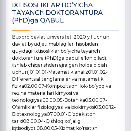
IXTISOSLIKLАR BOʼYIChА
TАYANCh DOKTORАNTURА
(PhD)ga QАBUL
Buxoro davlat universiteti 2020 yil uchun
davlat byudjeti mablagʼlari hisobidan
quyidagi ixtisosliklar boʼyicha tayanch
doktorantura (PhD)ga qabul eʼlon qiladi.
(ishlab chiqarishdan ajralgan holda oʼqish
uchun)01.01.01-Matematik analiz01.01.02-
Differentsial tenglamalar va matematik
fizika02.00.07-Kompozitsion, lok-boʼyoq va
rezina materiallari kimyosi va
texnologiyasi03.00.05-Botanika03.00.07-
Oʼsimliklar fiziologiyasi va biokimyosi03.00.12-
Biotexnologiya07.00.01-Oʼzbekiston
tarixi08.00.04-Qishloq xoʼjaligi
iqtisodiyoti08.00.05-Xizmat koʼrsatish