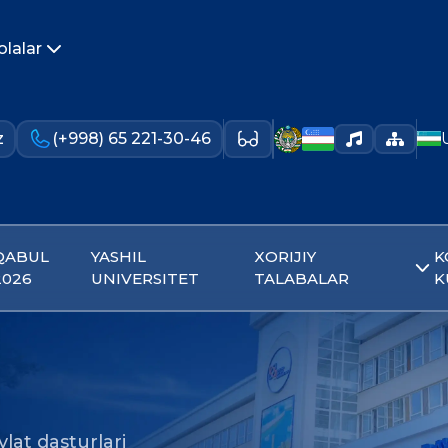
olalar
z
(+998) 65 221-30-46
QABUL
YASHIL
XORIJIY
K
2026
UNIVERSITET
TALABALAR
K
lat dasturlari