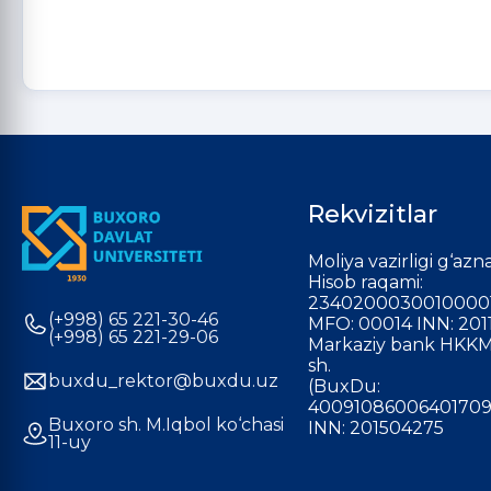
Rekvizitlar
Moliya vazirligi g‘azna
Hisob raqami:
2340200030010000
(+998) 65 221-30-46
MFO: 00014 INN: 201
(+998) 65 221-29-06
Markaziy bank HKKM
sh.
buxdu_rektor@buxdu.uz
(BuxDu:
40091086006401709
Buxoro sh. M.Iqbol ko‘chasi
INN: 201504275
11-uy