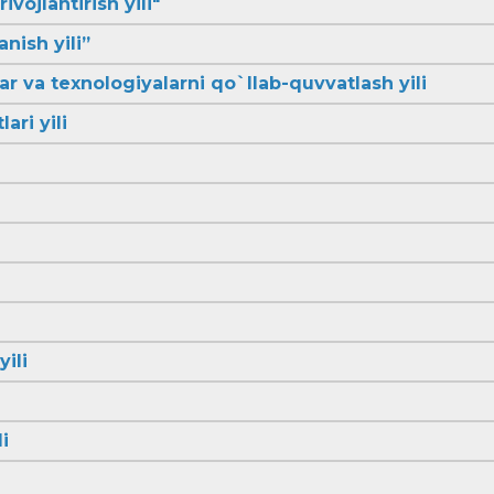
ivojlantirish yili"
anish yili”
lar va texnologiyalarni qo`llab-quvvatlash yili
ari yili
yili
i