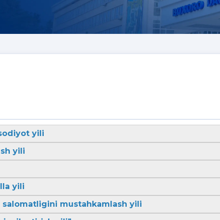
sodiyot yili
sh yili
la yili
li salomatligini mustahkamlash yili