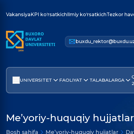
Vakansiya
KPI ko‘rsatkich
Ilmiy ko‘rsatkich
Tezkor hav
buxdu_rektor@buxdu.u
UNIVERSITET
FAOLIYAT
TALABALARGA
Me’yoriy-huquqiy hujjatlar
Bosh sahifa
Me’yoriy-huquqiy hujjatlar
Dav