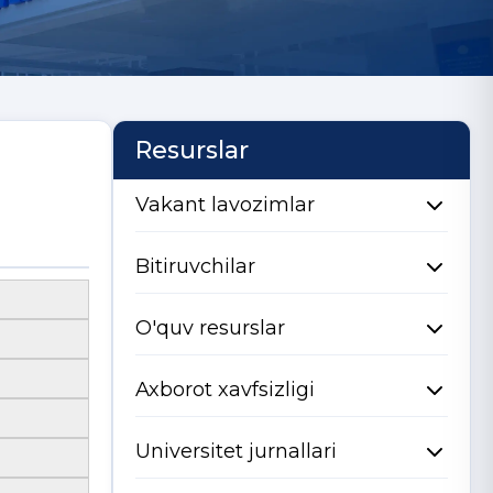
Resurslar
Vakant lavozimlar
Bitiruvchilar
O'quv resurslar
Axborot xavfsizligi
Universitet jurnallari