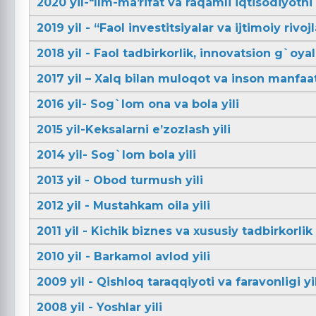
2020 yil-"Ilm-maʼrifat va raqamli iqtisodiyotni r
2019 yil - “Faol investitsiyalar va ijtimoiy rivojl
2018 yil - Faol tadbirkorlik, innovatsion g`oya
2017 yil – Xalq bilan muloqot va inson manfaatl
2016 yil- Sog`lom ona va bola yili
2015 yil-Keksalarni e’zozlash yili
2014 yil- Sog`lom bola yili
2013 yil - Obod turmush yili
2012 yil - Mustahkam oila yili
2011 yil - Kichik biznes va xususiy tadbirkorlik 
2010 yil - Barkamol avlod yili
2009 yil - Qishloq taraqqiyoti va faravonligi yil
2008 yil - Yoshlar yili