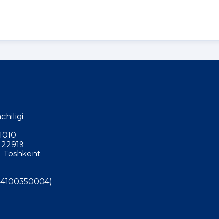
chiligi
1010
122919
 Toshkent
4100350004)