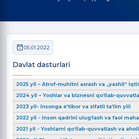
05.01.2022
Davlat dasturlari
2025 yil – Atrof-muhitni asrash va „yashil“ iqti
2024 yil – Yoshlar va biznesni qo‘llab-quvvatla
2023 yil- Insonga e’tibor va sifatli ta’lim yili
2022 yil - Inson qadrini ulug‘lash va faol mahal
2021 yil - Yoshlarni qo‘llab-quvvatlash va aho