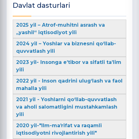
Davlat dasturlari
2025 yil – Atrof-muhitni asrash va
„yashil“ iqtisodiyot yili
2024 yil – Yoshlar va biznesni qo‘llab-
quvvatlash yili
2023 yil- Insonga e’tibor va sifatli ta’lim
yili
2022 yil - Inson qadrini ulug‘lash va faol
mahalla yili
2021 yil - Yoshlarni qo‘llab-quvvatlash
va aholi salomatligini mustahkamlash
yili
2020 yil-"Ilm-maʼrifat va raqamli
iqtisodiyotni rivojlantirish yili"