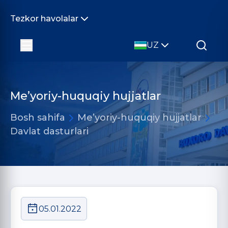
Tezkor havolalar
UZ
Me’yoriy-huquqiy hujjatlar
Bosh sahifa
Me’yoriy-huquqiy hujjatlar
Davlat dasturlari
05.01.2022