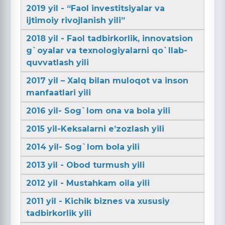
2019 yil - “Faol investitsiyalar va
ijtimoiy rivojlanish yili”
2018 yil - Faol tadbirkorlik, innovatsion
g`oyalar va texnologiyalarni qo`llab-
quvvatlash yili
2017 yil – Xalq bilan muloqot va inson
manfaatlari yili
2016 yil- Sog`lom ona va bola yili
2015 yil-Keksalarni e’zozlash yili
2014 yil- Sog`lom bola yili
2013 yil - Obod turmush yili
2012 yil - Mustahkam oila yili
2011 yil - Kichik biznes va xususiy
tadbirkorlik yili