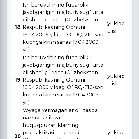
Ish beruvchining fuqarolik
javobgarligini majburiy sug`urta
qilish to`g`risida (O`zbekiston
yuklab
18
Respublikasining Qonuni
olish
16.04.2009 yildagi O`RQ-210-son,
kuchga kirish sanasi 17.04.2009
yil)
Ish beruvchining fuqarolik
javobgarligini majburiy sug`urta
qilish to`g`risida (O`zbekiston
yuklab
19
Respublikasining Qonuni
olish
16.04.2009 yildagi O`RQ-210-son,
kuchga kirish sanasi 17.04.2009
yil)
Voyaga yetmaganlar o`rtasida
nazoratsizlik va
huquqbuzarliklarning
profilaktikasi to`g`risida
yuklab
20