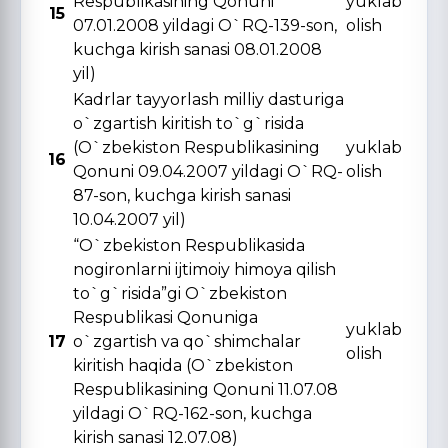
Respublikasining Qonuni
yuklab
15
07.01.2008 yildagi O`RQ-139-son,
olish
kuchga kirish sanasi 08.01.2008
yil)
Kadrlar tayyorlash milliy dasturiga
o`zgartish kiritish to`g`risida
(O`zbekiston Respublikasining
yuklab
16
Qonuni 09.04.2007 yildagi O`RQ-
olish
87-son, kuchga kirish sanasi
10.04.2007 yil)
“O`zbekiston Respublikasida
nogironlarni ijtimoiy himoya qilish
to`g`risida”gi O`zbekiston
Respublikasi Qonuniga
yuklab
17
o`zgartish va qo`shimchalar
olish
kiritish haqida (O`zbekiston
Respublikasining Qonuni 11.07.08
yildagi O`RQ-162-son, kuchga
kirish sanasi 12.07.08)