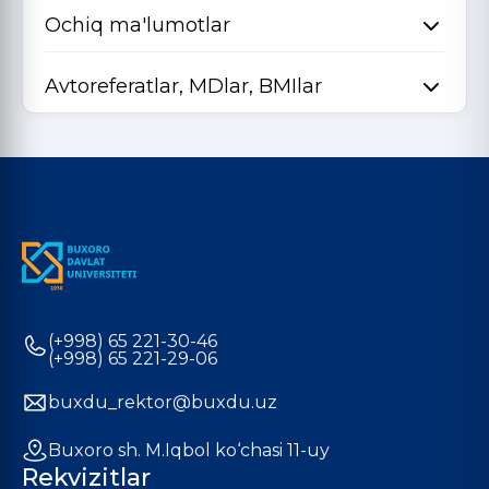
Ochiq ma'lumotlar
Avtoreferatlar, MDlar, BMIlar
(+998) 65 221-30-46
(+998) 65 221-29-06
buxdu_rektor@buxdu.uz
Buxoro sh. M.Iqbol ko‘chasi 11-uy
Rekvizitlar