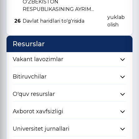
O‘ZBЕKISTON
RЕSPUBLIKASINING AYRIM...
yuklab
26
Davlat haridlari to'g'risida
olish
Resurslar
Vakant lavozimlar
Bitiruvchilar
O'quv resurslar
Axborot xavfsizligi
Universitet jurnallari