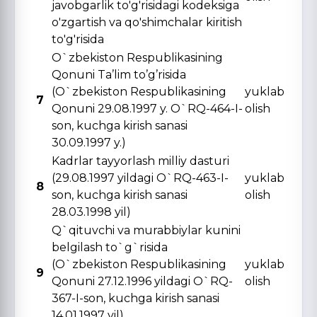
javobgarlik to'g'risidagi kodeksiga
o'zgartish va qo'shimchalar kiritish
to'g'risida
O`zbekiston Respublikasining
Qonuni Ta’lim to’g’risida
(O`zbekiston Respublikasining
yuklab
7
Qonuni 29.08.1997 y. O`RQ-464-I-
olish
son, kuchga kirish sanasi
30.09.1997 y.)
Kadrlar tayyorlash milliy dasturi
(29.08.1997 yildagi O`RQ-463-I-
yuklab
8
son, kuchga kirish sanasi
olish
28.03.1998 yil)
Q`qituvchi va murabbiylar kunini
belgilash to`g`risida
(O`zbekiston Respublikasining
yuklab
9
Qonuni 27.12.1996 yildagi O`RQ-
olish
367-I-son, kuchga kirish sanasi
14.01.1997 yil)