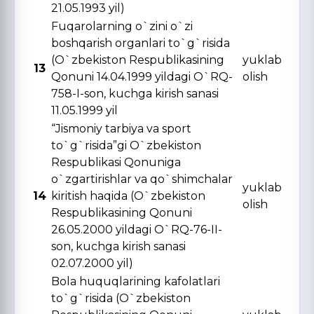
21.05.1993 yil)
Fuqarolarning o`zini o`zi
boshqarish organlari to`g`risida
(O`zbekiston Respublikasining
yuklab
13
Qonuni 14.04.1999 yildagi O`RQ-
olish
758-I-son, kuchga kirish sanasi
11.05.1999 yil
“Jismoniy tarbiya va sport
to`g`risida”gi O`zbekiston
Respublikasi Qonuniga
o`zgartirishlar va qo`shimchalar
yuklab
14
kiritish haqida (O`zbekiston
olish
Respublikasining Qonuni
26.05.2000 yildagi O`RQ-76-II-
son, kuchga kirish sanasi
02.07.2000 yil)
Bola huquqlarining kafolatlari
to`g`risida (O`zbekiston