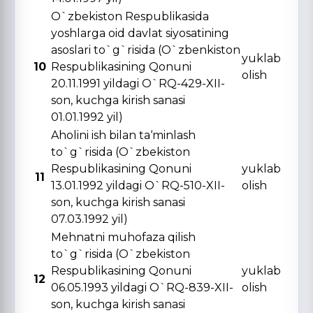
O`zbekiston Respublikasida
yoshlarga oid davlat siyosatining
asoslari to`g`risida (O`zbenkiston
yuklab
10
Respublikasining Qonuni
olish
20.11.1991 yildagi O`RQ-429-XII-
son, kuchga kirish sanasi
01.01.1992 yil)
Aholini ish bilan ta‘minlash
to`g`risida (O`zbekiston
Respublikasining Qonuni
yuklab
11
13.01.1992 yildagi O`RQ-510-XII-
olish
son, kuchga kirish sanasi
07.03.1992 yil)
Mehnatni muhofaza qilish
to`g`risida (O`zbekiston
Respublikasining Qonuni
yuklab
12
06.05.1993 yildagi O`RQ-839-XII-
olish
son, kuchga kirish sanasi