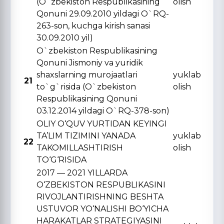
(O`zbekiston Respublikasining
olish
Qonuni 29.09.2010 yildagi O`RQ-
263-son, kuchga kirish sanasi
30.09.2010 yil)
O`zbekiston Respublikasining
Qonuni Jismoniy va yuridik
shaxslarning murojaatlari
yuklab
21
to`g`risida (O`zbekiston
olish
Respublikasining Qonuni
03.12.2014 yildagi O`RQ-378-son)
OLIY O‘QUV YURTIDAN KЕYINGI
TA’LIM TIZIMINI YANADA
yuklab
22
TAKOMILLASHTIRISH
olish
TO‘G‘RISIDA
2017 — 2021 YILLARDA
O‘ZBЕKISTON RЕSPUBLIKASINI
RIVOJLANTIRISHNING BЕSHTA
USTUVOR YO‘NALISHI BO‘YICHA
HARAKATLAR STRATЕGIYASINI