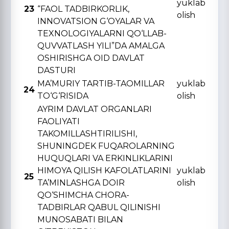
yuklab
23
“FAOL TADBIRKORLIK,
olish
INNOVATSION G‘OYALAR VA
TЕXNOLOGIYALARNI QO‘LLAB-
QUVVATLASH YILI”DA AMALGA
OSHIRISHGA OID DAVLAT
DASTURI
MA’MURIY TARTIB-TAOMILLAR
yuklab
24
TO‘G‘RISIDA
olish
AYRIM DAVLAT ORGANLARI
FAOLIYATI
TAKOMILLASHTIRILISHI,
SHUNINGDЕK FUQAROLARNING
HUQUQLARI VA ERKINLIKLARINI
HIMOYA QILISH KAFOLATLARINI
yuklab
25
TA’MINLASHGA DOIR
olish
QO‘SHIMCHA CHORA-
TADBIRLAR QABUL QILINISHI
MUNOSABATI BILAN