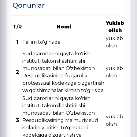
Qonunlar
Yuklab
T/R
Nomi
olish
yuklab
1
Ta'lim to'g'risida
olish
Sud qarorlarini qayta ko'rish
instituti takomillashtirilishi
munosabati bilan O'zbekiston
yuklab
2
Respublikasining fuqarolik
olish
protsessual kodeksiga o'zgartirish
va qo'shimchalar kiritish to'g'risida
Sud qarorlarini qayta ko'rish
instituti takomillashtirilishi
munosabati bilan O'zbekiston
yuklab
3
Respublikasining Ma'muriy sud
olish
ishlarini yuritish to'g'risidagi
kodeksiga o'zgartirish va