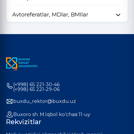
Avtoreferatlar, MDlar, BMIlar
(+998) 65 221-30-46
(+998) 65 221-29-06
buxdu_rektor@buxdu.uz
Buxoro sh. M.Iqbol ko‘chasi 11-uy
Rekvizitlar