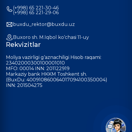
(+998) 65 221-30-46
(+998) 65 221-29-06
buxdu_rektor@buxdu.uz
Buxoro sh. M.Iqbol ko‘chasi 11-uy
Rekvizitlar
Moliya vazirligi g‘aznachiligi Hisob raqami:
23402000300100001010
MFO: 00014 INN: 201122919
Markaziy bank HKKM Toshkent sh.
(BuxDu: 400910860064017094100350004)
INN: 201504275