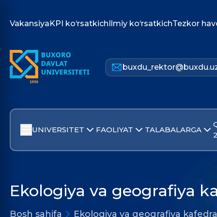
Vakansiya
KPI ko‘rsatkich
Ilmiy ko‘rsatkich
Tezkor hav
buxdu_rektor@buxdu.u
UNIVERSITET
FAOLIYAT
TALABALARGA
Ekologiya va geografiya ka
Bosh sahifa
Ekologiya va geografiya kafedra