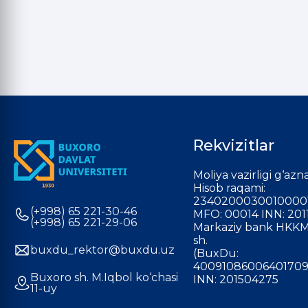
Rekvizitlar
Moliya vazirligi g‘azna
Hisob raqami:
2340200030010000
(+998) 65 221-30-46
MFO: 00014 INN: 201
(+998) 65 221-29-06
Markaziy bank HKKM
sh.
buxdu_rektor@buxdu.uz
(BuxDu:
40091086006401709
Buxoro sh. M.Iqbol ko‘chasi
INN: 201504275
11-uy