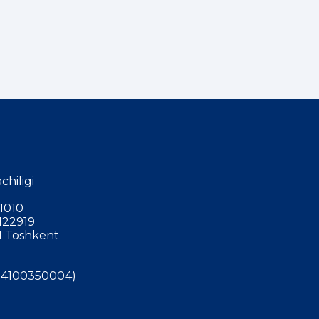
chiligi
1010
122919
 Toshkent
4100350004)