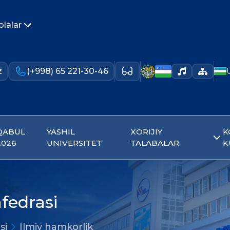
olalar
z
(+998) 65 221-30-46
QABUL
YASHIL
XORIJIY
K
2026
UNIVERSITET
TALABALAR
K
fedrasi
si
Ilmiy hamkorlik