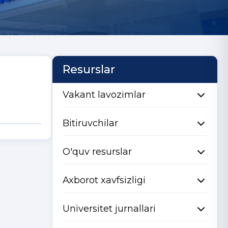
Resurslar
Vakant lavozimlar
Bitiruvchilar
O'quv resurslar
Axborot xavfsizligi
Universitet jurnallari