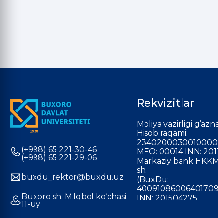
Rekvizitlar
Moliya vazirligi g‘azna
Hisob raqami:
2340200030010000
(+998) 65 221-30-46
MFO: 00014 INN: 201
(+998) 65 221-29-06
Markaziy bank HKKM
sh.
buxdu_rektor@buxdu.uz
(BuxDu:
40091086006401709
Buxoro sh. M.Iqbol ko‘chasi
INN: 201504275
11-uy