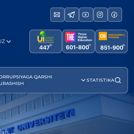
UZ
ORRUPSIYAGA QARSHI
STATISTIKA
URASHISH
ari, …