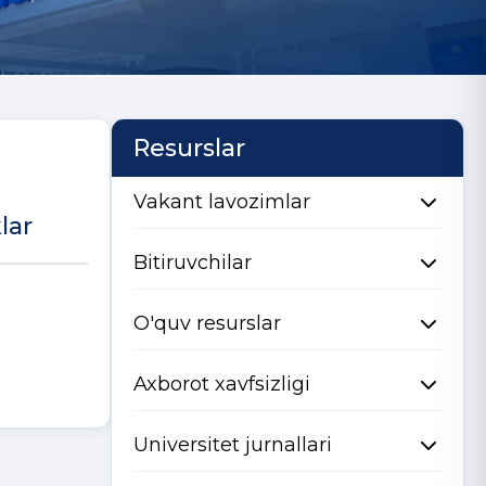
Resurslar
Vakant lavozimlar
lar
Bitiruvchilar
;
O'quv resurslar
Axborot xavfsizligi
Universitet jurnallari