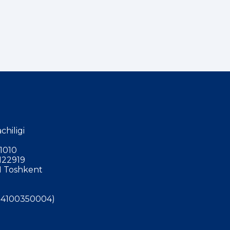
chiligi
1010
122919
 Toshkent
4100350004)