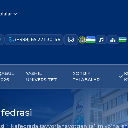
olalar
z
(+998) 65 221-30-46
QABUL
YASHIL
XORIJIY
K
2026
UNIVERSITET
TALABALAR
K
fedrasi
si
Kafedrada tayyorlanayotgan ta’lim yo‘nalishl