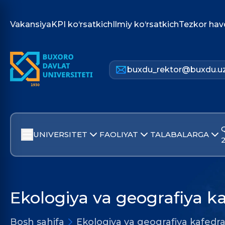
Vakansiya
KPI ko‘rsatkich
Ilmiy ko‘rsatkich
Tezkor hav
buxdu_rektor@buxdu.u
UNIVERSITET
FAOLIYAT
TALABALARGA
Ekologiya va geografiya ka
Bosh sahifa
Ekologiya va geografiya kafedra