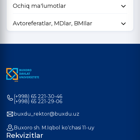
Ochiq ma'lumotlar
Avtoreferatlar, MDlar, BMIlar
(+998) 65 221-30-46
(+998) 65 221-29-06
buxdu_rektor@buxdu.uz
Buxoro sh. M.Iqbol ko‘chasi 11-uy
Rekvizitlar