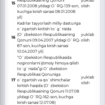
Respublikasining Qonuni
yuklab
15
07.01.2008 yildagi O`RQ-139-son,
olish
kuchga kirish sanasi 08.01.2008
yil)
Kadrlar tayyorlash milliy dasturiga
o`zgartish kiritish to`g`risida
(O`zbekiston Respublikasining
yuklab
16
Qonuni 09.04.2007 yildagi O`RQ-
olish
87-son, kuchga kirish sanasi
10.04.2007 yil)
“O`zbekiston Respublikasida
nogironlarni ijtimoiy himoya qilish
to`g`risida”gi O`zbekiston
Respublikasi Qonuniga
yuklab
17
o`zgartish va qo`shimchalar
olish
kiritish haqida (O`zbekiston
Respublikasining Qonuni 11.07.08
yildagi O`RQ-162-son, kuchga
kirish sanasi 12.07.08)