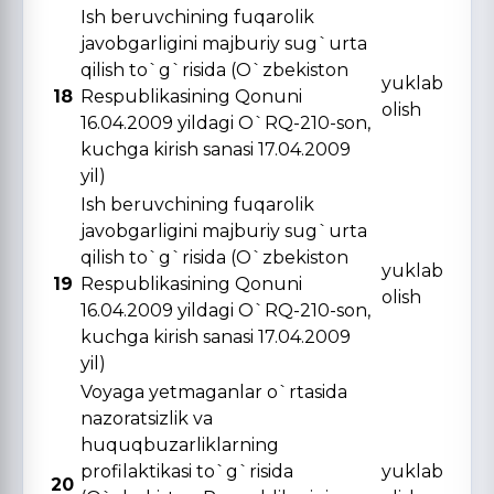
Ish beruvchining fuqarolik
javobgarligini majburiy sug`urta
qilish to`g`risida (O`zbekiston
yuklab
18
Respublikasining Qonuni
olish
16.04.2009 yildagi O`RQ-210-son,
kuchga kirish sanasi 17.04.2009
yil)
Ish beruvchining fuqarolik
javobgarligini majburiy sug`urta
qilish to`g`risida (O`zbekiston
yuklab
19
Respublikasining Qonuni
olish
16.04.2009 yildagi O`RQ-210-son,
kuchga kirish sanasi 17.04.2009
yil)
Voyaga yetmaganlar o`rtasida
nazoratsizlik va
huquqbuzarliklarning
profilaktikasi to`g`risida
yuklab
20