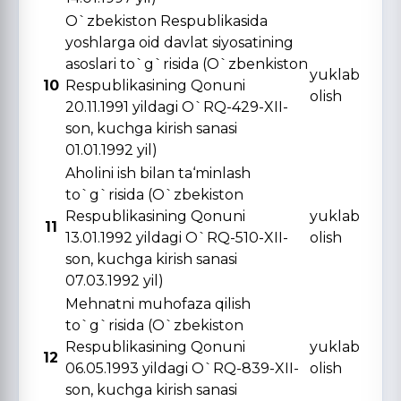
O`zbekiston Respublikasida
yoshlarga oid davlat siyosatining
asoslari to`g`risida (O`zbenkiston
yuklab
10
Respublikasining Qonuni
olish
20.11.1991 yildagi O`RQ-429-XII-
son, kuchga kirish sanasi
01.01.1992 yil)
Aholini ish bilan ta‘minlash
to`g`risida (O`zbekiston
Respublikasining Qonuni
yuklab
11
13.01.1992 yildagi O`RQ-510-XII-
olish
son, kuchga kirish sanasi
07.03.1992 yil)
Mehnatni muhofaza qilish
to`g`risida (O`zbekiston
Respublikasining Qonuni
yuklab
12
06.05.1993 yildagi O`RQ-839-XII-
olish
son, kuchga kirish sanasi