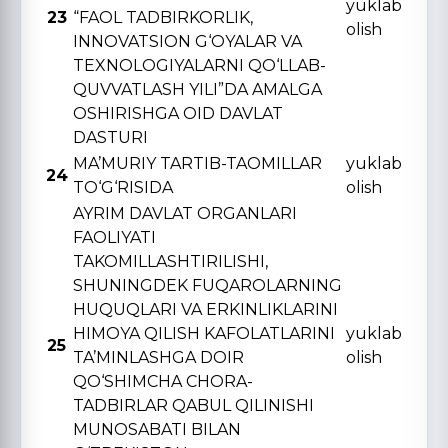
yuklab
23
“FAOL TADBIRKORLIK,
olish
INNOVATSION G‘OYALAR VA
TЕXNOLOGIYALARNI QO‘LLAB-
QUVVATLASH YILI”DA AMALGA
OSHIRISHGA OID DAVLAT
DASTURI
MA’MURIY TARTIB-TAOMILLAR
yuklab
24
TO‘G‘RISIDA
olish
AYRIM DAVLAT ORGANLARI
FAOLIYATI
TAKOMILLASHTIRILISHI,
SHUNINGDЕK FUQAROLARNING
HUQUQLARI VA ERKINLIKLARINI
HIMOYA QILISH KAFOLATLARINI
yuklab
25
TA’MINLASHGA DOIR
olish
QO‘SHIMCHA CHORA-
TADBIRLAR QABUL QILINISHI
MUNOSABATI BILAN