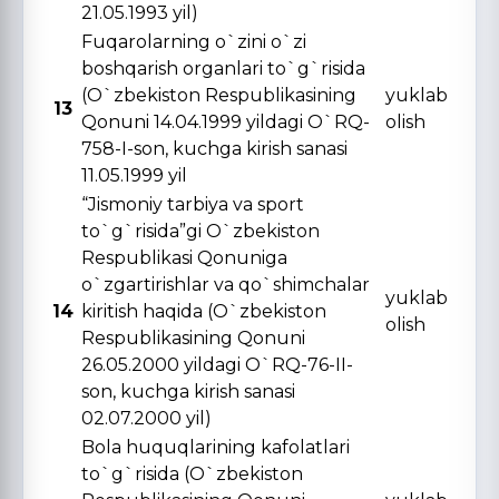
21.05.1993 yil)
Fuqarolarning o`zini o`zi
boshqarish organlari to`g`risida
(O`zbekiston Respublikasining
yuklab
13
Qonuni 14.04.1999 yildagi O`RQ-
olish
758-I-son, kuchga kirish sanasi
11.05.1999 yil
“Jismoniy tarbiya va sport
to`g`risida”gi O`zbekiston
Respublikasi Qonuniga
o`zgartirishlar va qo`shimchalar
yuklab
14
kiritish haqida (O`zbekiston
olish
Respublikasining Qonuni
26.05.2000 yildagi O`RQ-76-II-
son, kuchga kirish sanasi
02.07.2000 yil)
Bola huquqlarining kafolatlari
to`g`risida (O`zbekiston