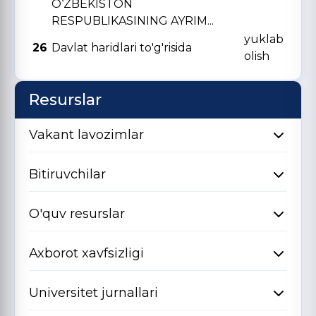
O‘ZBЕKISTON
RЕSPUBLIKASINING AYRIM...
yuklab
26
Davlat haridlari to'g'risida
olish
Resurslar
Vakant lavozimlar
Bitiruvchilar
O'quv resurslar
Axborot xavfsizligi
Universitet jurnallari