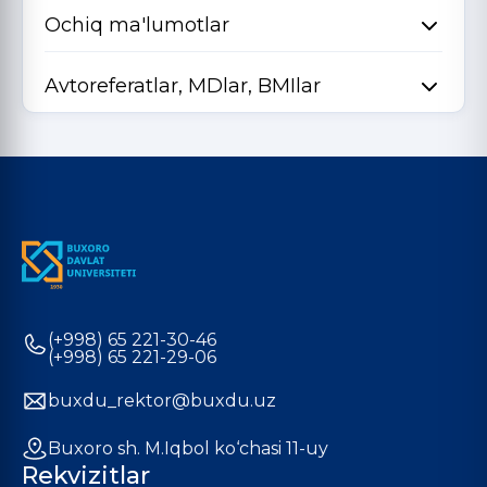
Ochiq ma'lumotlar
Avtoreferatlar, MDlar, BMIlar
(+998) 65 221-30-46
(+998) 65 221-29-06
buxdu_rektor@buxdu.uz
Buxoro sh. M.Iqbol ko‘chasi 11-uy
Rekvizitlar