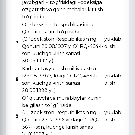
javobgarlik to'g'risidagi kodeksiga
o'zgartish va qo'shimchalar kiritish
to'g'risida
O`zbekiston Respublikasining
Qonuni Ta’lim to’g’risida
(O`zbekiston Respublikasining
yuklab
7
Qonuni 29.08.1997 y. O`RQ-464-I-
olish
son, kuchga kirish sanasi
30.09.1997 y.)
Kadrlar tayyorlash milliy dasturi
(29.08.1997 yildagi O`RQ-463-I-
yuklab
8
son, kuchga kirish sanasi
olish
28.03.1998 yil)
Q`qituvchi va murabbiylar kunini
belgilash to`g`risida
(O`zbekiston Respublikasining
yuklab
9
Qonuni 27.12.1996 yildagi O`RQ-
olish
367-I-son, kuchga kirish sanasi
14.01.1997 yil)