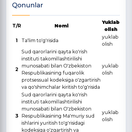
Qonunlar
Yuklab
T/R
Nomi
olish
yuklab
1
Ta'lim to'g'risida
olish
Sud qarorlarini qayta ko'rish
instituti takomillashtirilishi
munosabati bilan O'zbekiston
yuklab
2
Respublikasining fuqarolik
olish
protsessual kodeksiga o'zgartirish
va qo'shimchalar kiritish to'g'risida
Sud qarorlarini qayta ko'rish
instituti takomillashtirilishi
munosabati bilan O'zbekiston
yuklab
3
Respublikasining Ma'muriy sud
olish
ishlarini yuritish to'g'risidagi
kodeksiga o'zgartirish va