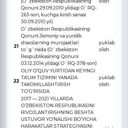
(O`zbekiston Respublikasining
olish
Qonuni 29.09.2010 yildagi O`RQ-
263-son, kuchga kirish sanasi
30.09.2010 yil)
O`zbekiston Respublikasining
Qonuni Jismoniy va yuridik
shaxslarning murojaatlari
yuklab
21
to`g`risida (O`zbekiston
olish
Respublikasining Qonuni
03.12.2014 yildagi O`RQ-378-son)
OLIY O‘QUV YURTIDAN KЕYINGI
TA’LIM TIZIMINI YANADA
yuklab
22
TAKOMILLASHTIRISH
olish
TO‘G‘RISIDA
2017 — 2021 YILLARDA
O‘ZBЕKISTON RЕSPUBLIKASINI
RIVOJLANTIRISHNING BЕSHTA
USTUVOR YO‘NALISHI BO‘YICHA
HARAKATLAR STRATЕGIYASINI