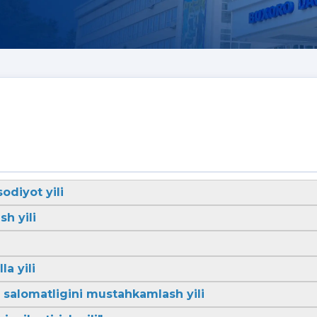
sodiyot yili
sh yili
la yili
li salomatligini mustahkamlash yili