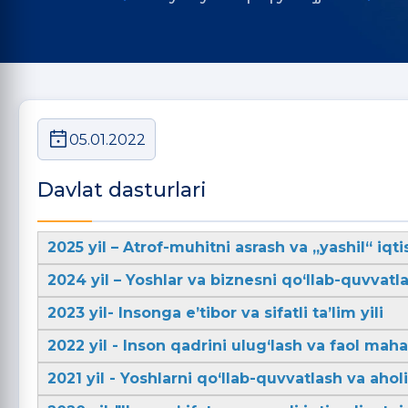
05.01.2022
Davlat dasturlari
2025 yil – Atrof-muhitni asrash va „yashil“ iqti
2024 yil – Yoshlar va biznesni qo‘llab-quvvatla
2023 yil- Insonga e’tibor va sifatli ta’lim yili
2022 yil - Inson qadrini ulug‘lash va faol mahal
2021 yil - Yoshlarni qo‘llab-quvvatlash va aho