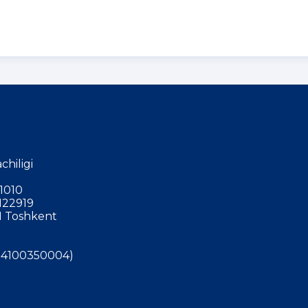
chiligi
1010
122919
 Toshkent
4100350004)