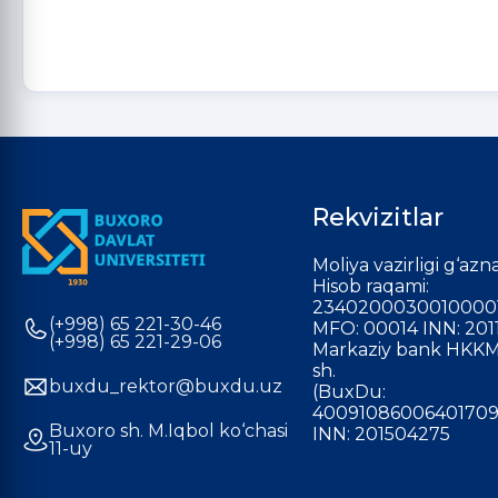
Rekvizitlar
Moliya vazirligi g‘azna
Hisob raqami:
2340200030010000
(+998) 65 221-30-46
MFO: 00014 INN: 201
(+998) 65 221-29-06
Markaziy bank HKKM
sh.
buxdu_rektor@buxdu.uz
(BuxDu:
40091086006401709
Buxoro sh. M.Iqbol ko‘chasi
INN: 201504275
11-uy