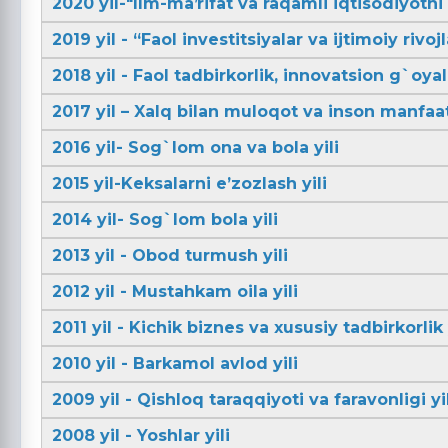
2020 yil-"Ilm-maʼrifat va raqamli iqtisodiyotni r
2019 yil - “Faol investitsiyalar va ijtimoiy rivojl
2018 yil - Faol tadbirkorlik, innovatsion g`oya
2017 yil – Xalq bilan muloqot va inson manfaatl
2016 yil- Sog`lom ona va bola yili
2015 yil-Keksalarni e’zozlash yili
2014 yil- Sog`lom bola yili
2013 yil - Obod turmush yili
2012 yil - Mustahkam oila yili
2011 yil - Kichik biznes va xususiy tadbirkorlik 
2010 yil - Barkamol avlod yili
2009 yil - Qishloq taraqqiyoti va faravonligi yil
2008 yil - Yoshlar yili