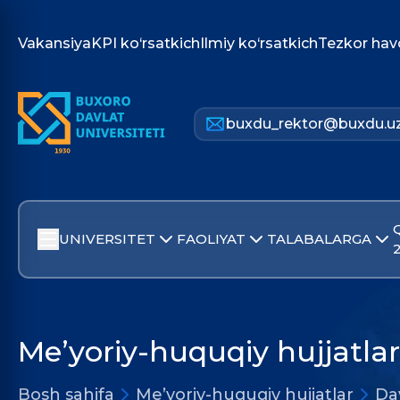
Vakansiya
KPI ko‘rsatkich
Ilmiy ko‘rsatkich
Tezkor hav
buxdu_rektor@buxdu.u
UNIVERSITET
FAOLIYAT
TALABALARGA
Me’yoriy-huquqiy hujjatlar
Bosh sahifa
Me’yoriy-huquqiy hujjatlar
Dav