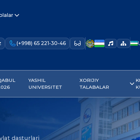
olalar
z
(+998) 65 221-30-46
QABUL
YASHIL
XORIJIY
K
2026
UNIVERSITET
TALABALAR
K
lat dasturlari