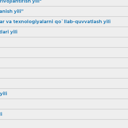
ivojlantirish yili"
anish yili”
lar va texnologiyalarni qo`llab-quvvatlash yili
ari yili
yili
i