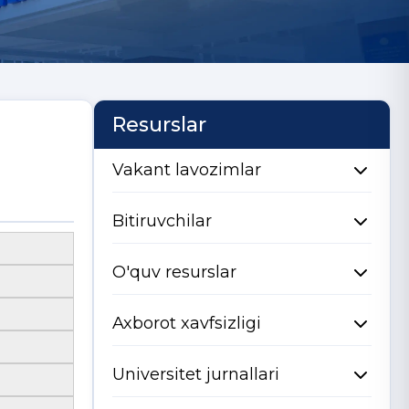
Resurslar
Vakant lavozimlar
Bitiruvchilar
O'quv resurslar
Axborot xavfsizligi
Universitet jurnallari