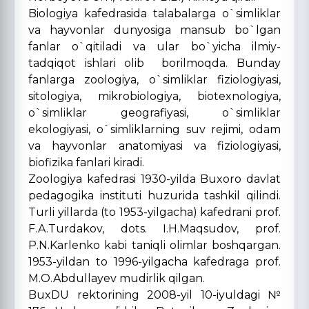
Biologiya kafedrasida talabalarga o`simliklar
va hayvonlar dunyosiga mansub bo`lgan
fanlar o`qitiladi va ular bo`yicha ilmiy-
tadqiqot ishlari olib borilmoqda. Bunday
fanlarga zoologiya, o`simliklar fiziologiyasi,
sitologiya, mikrobiologiya, biotexnologiya,
o`simliklar geografiyasi, o`simliklar
ekologiyasi, o`simliklarning suv rejimi, odam
va hayvonlar anatomiyasi va fiziologiyasi,
biofizika fanlari kiradi.
Zoologiya kafedrasi 1930-yilda Buxoro davlat
pedagogika instituti huzurida tashkil qilindi.
Turli yillarda (to 1953-yilgacha) kafedrani prof.
F.A.Turdakov, dots. I.H.Maqsudov, prof.
P.N.Karlenko kabi taniqli olimlar boshqargan.
1953-yildan to 1996-yilgacha kafedraga prof.
M.O.Abdullayev mudirlik qilgan.
BuxDU rektorining 2008-yil 10-iyuldagi №