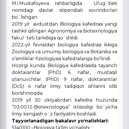
M.I.Mustafoyeva rahbarligida Ulug`bek
nomidagi davlat stipendiati sovrindorlari
bo`lishgan.
2019 yil avdustdan Biologiya kafedrasi yangi
tashkil qilingan Agronomiya va biotexnologiya
fakul`teti tarkibiga qo`shildi.
2022-yil fevraldan biologiya kafedrasi ikkiga
Zoologiya va umumiy biologiya va Botanika va
o’simliklar fiziologiyasi kafedralariga bo’lindi.
Hozirgi kunda Biologiya kafedrasida tayanch
doktarantlar (PhD) 6 nafar, mustaqil
izlanuvchilar (РhD) 9 nafar, doktarantlar
(DсS) 4 nafar ilmiy tadqiqot ishlarini olib
borishmoqda.
2019 yil 30 oktyabrdan kafedra huzurida
“03.00.12-Biotexnologiya” ixtisosligi bo`yicha
ilmiy kengash o`z faoliyatini boshladi.
Tayyorlanadigan bakalavr yo‘nalishlari:
5140100 –Biologiya ta’lim yo’nalishi