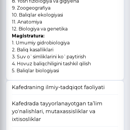
8. Yosh fiziologiya va gigiyena
9. Zoogeografiya
10. Baliqlar ekologiyasi
11. Anatomiya
12. Biologiya va genetika
Magistratura:
1. Umumiy gidrobiologiya
2. Baliq kasalliklari
3. Suv o`simliklarini ko`paytirish
4. Hovuz baliqchiligini tashkil qilish
5. Baliqlar biologiyasi
Kafedraning ilmiy-tadqiqot faoliyati
Kafedrada tayyorlanayotgan ta’lim
yo‘nalishlari, mutaxassisliklar va
ixtisosliklar