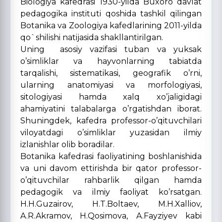
Biologiya kafedrasi 1930-yilda Buxoro davlat
pedagogika instituti qoshida tashkil qilingan
Botanika va Zoologiya kafedlarining 2011-yilda
qo`shilishi natijasida shakllantirilgan.
Uning asosiy vazifasi tuban va yuksak
o’simliklar va hayvonlarning tabiatda
tarqalishi, sistematikasi, geografik o’rni,
ularning anatomiyasi va morfologiyasi,
sitologiyasi hamda xalq xo’jaligidagi
ahamiyatini talabalarga o’rgatishdan iborat.
Shuningdek, kafedra professor-o’qituvchilari
viloyatdagi o’simliklar yuzasidan ilmiy
izlanishlar olib boradilar.
Botanika kafedrasi faoliyatining boshlanishida
va uni davom ettirishda bir qator professor-
o’qituvchilar rahbarlik qilgan hamda
pedagogik va ilmiy faoliyat ko’rsatgan.
H.H.Guzairov, H.T.Boltaev, M.H.Xalliov,
A.R.Akramov, H.Qosimova, A.Fayziyev kabi