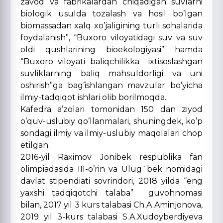
zavod va fabrikalardan chiqadigan suvlarni
biologik usulda tozalash va hosil bo’lgan
biomassadan xalq xo’jaligining turli sohalarida
foydalanish”, “Buxoro viloyatidagi suv va suv
oldi qushlarining bioekologiyasi” hamda
“Buxoro viloyati baliqchilikka ixtisoslashgan
suvliklarning baliq mahsuldorligi va uni
oshirish”ga bag’ishlangan mavzular bo’yicha
ilmiy-tadqiqot ishlari olib borilmoqda.
Kafedra a’zolari tomonidan 150 dan ziyod
o’quv-uslubiy qo’llanmalari, shuningdek, ko’p
sondagi ilmiy va ilmiy-uslubiy maqolalari chop
etilgan.
2016-yil Raximov Jonibek respublika fan
olimpiadasida III-o’rin va Ulug`bek nomidagi
davlat stipendiati sovrindori, 2018 yilda “eng
yaxshi tadqiqotchi talaba” guvohnomasi
bilan, 2017 yil 3 kurs talabasi Ch.A.Aminjonova,
2019 yil 3-kurs talabasi S.A.Xudoyberdiyeva