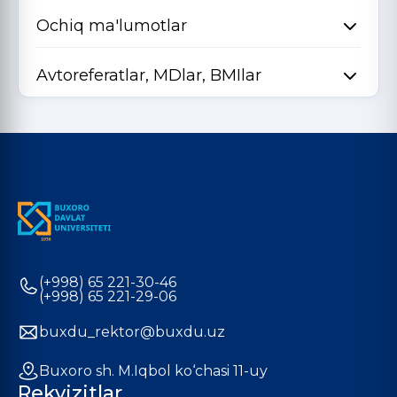
Ochiq ma'lumotlar
Avtoreferatlar, MDlar, BMIlar
(+998) 65 221-30-46
(+998) 65 221-29-06
buxdu_rektor@buxdu.uz
Buxoro sh. M.Iqbol ko‘chasi 11-uy
Rekvizitlar