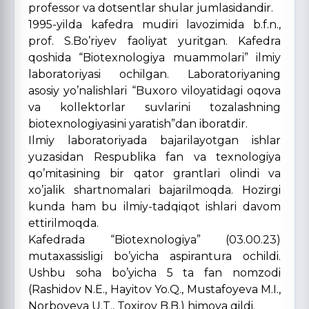
professor va dotsentlar shular jumlasidandir.
1995-yilda kafedra mudiri lavozimida b.f.n.,
prof. S.Bo’riyev faoliyat yuritgan. Kafedra
qoshida “Biotexnologiya muammolari” ilmiy
laboratoriyasi ochilgan. Laboratoriyaning
asosiy yo’nalishlari “Buxoro viloyatidagi oqоva
va kollektorlar suvlarini tozalashning
biotexnologiyasini yaratish”dan iboratdir.
Ilmiy laboratoriyada bajarilayotgan ishlar
yuzasidan Respublika fan va texnologiya
qo’mitasining bir qator grantlari olindi va
xo’jalik shartnomalari bajarilmoqda. Hozirgi
kunda ham bu ilmiy-tadqiqot ishlari davom
ettirilmoqda.
Kafedrada “Biotexnologiya” (03.00.23)
mutaxassisligi bo’yicha aspirantura ochildi.
Ushbu soha bo’yicha 5 ta fan nomzodi
(Rashidov N.E., Hayitov Yo.Q., Mustafoyeva M.I.,
Norboyeva U.T., Toxirov B.B.) himoya qildi.