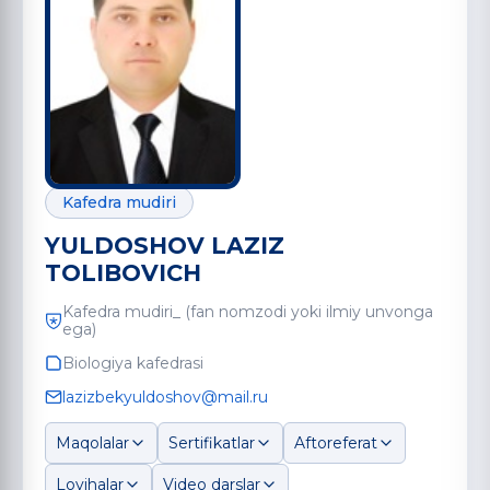
Kafedra mudiri
YULDOSHOV LAZIZ
TOLIBOVICH
Kafedra mudiri_ (fan nomzodi yoki ilmiy unvonga
ega)
Biologiya kafedrasi
lazizbekyuldoshov@mail.ru
Maqolalar
Sertifikatlar
Aftoreferat
Loyihalar
Video darslar