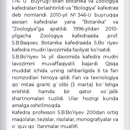
176- U buyrug’i bilan Botanika va Zoologiya
kafedralari birlashtirildi va “Biologiya” kafedrasi
deb nomlandi. 2010-yil №346-U buyruqqa
asosan kafedralar yana “Botanika” va
“Zoologiya”ga ajratildi. 1996-yildan 2010-
yilgacha Zoologiya kafedrasida prof.
S.B.Baqoev, Botanika kafedrasida S.Bo`riyev
kafedra mudiri lavozimida faoliyat ko’rsatdi.
S.B.Bo’riyev 14 yil davomida kafedra mudiri
lavozimini muvaffaqiyatli bajardi. Qisqa
muddat ichida uning rahbarligida 6 ta fan
nomzodlari himoya qildi. Fan va texnologiya
qo`mitasi granti g`olibi (3 marta) bo`lishga
erishildi hamda bir qator xo`jalik
shartnomalari tuzildi. Ular hozirgi kunda
amalga oshirilmoqda.
Kafedra professori S.B.Bo’riyev 200dan ortiq
maqolalar, tezislar, risolalar, monografiyalar va
o`quv qo`llanmalar muallifi.