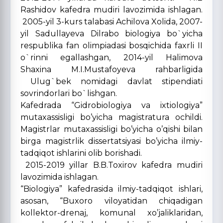
Rashidov kafedra mudiri lavozimida ishlagan.
2005-yil 3-kurs talabasi Achilova Xolida, 2007-
yil Sadullayeva Dilrabo biologiya bo`yicha
respublika fan olimpiadasi bosqichida faxrli II
o`rinni egallashgan, 2014-yil Halimova
Shaxina M.I.Mustafoyeva rahbarligida
Ulug`bek nomidagi davlat stipendiati
sovrindorlari bo`lishgan.
Kafedrada “Gidrobiologiya va ixtiologiya”
mutaxassisligi bo’yicha magistratura ochildi.
Magistrlar mutaxassisligi bo’yicha o’qishi bilan
birga magistrlik dissertatsiyasi bo’yicha ilmiy-
tadqiqot ishlarini olib borishadi.
2015-2019 yillar B.B.Toxirov kafedra mudiri
lavozimida ishlagan.
“Biologiya” kafedrasida ilmiy-tadqiqot ishlari,
asosan, “Buxoro viloyatidan chiqadigan
kollektor-drenaj, komunal xo’jaliklaridan,