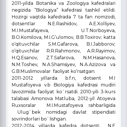
2011-yilda Botanika va Zoologiya kafedralari
negizida “Biologiya” kafedrasi tashkil etildi.
Hozirgi vaqtda kafedrada 7 ta fan nomzodi,
dotsentlar N.E.Rashidov, A.E.Xolliyev,
M.I.Mustafayeva, U.T.Norboyeva,
B.O.Komilova, M.I.G’ulomov, B.B.Toxirov; katta
o’qituvchilar S.M.Gafarova, B.I.Jabborov;
o’qituvchilar R.R.Rahmonov, A.R.Rayimov,
H.Q.Esanov, Z.T.Safarova, N.M.Hasanova,
N.M.Toshev, N.A.Shamsiyev, N.A.Azizova va
G.B.Muslimovalar faoliyat ko’rsatgan.
2011-2012 yillarda b.f.n, dotsent M.I
Mustafoyeva v.b Biologiya kafedrasi mudiri
lavozimida faoliyat ko`rsatdi. 2010-yili 3-kurs
talabasi Amonova Matluba, 2012-yil Atoyeva
Ruxsoralar M.I.Mustafoyeva rahbarligida
Ulug`bek nomidagi davlat stipendiati
sovrindorlari bo`lishgan.
2012-2014 yillarda kafedra dotsenti N.E