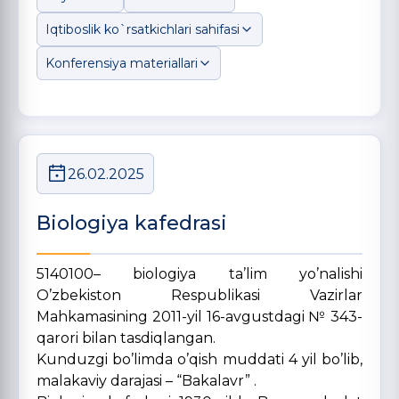
Iqtiboslik ko`rsatkichlari sahifasi
Konferensiya materiallari
26.02.2025
Biologiya kafedrasi
5140100– biologiya ta’lim yo’nalishi
O’zbekiston Respublikasi Vazirlar
Mahkamasining 2011-yil 16-avgustdagi № 343-
qarori bilan tasdiqlangan.
Kunduzgi bo’limda o’qish muddati 4 yil bo’lib,
malakaviy darajasi – “Bakalavr” .