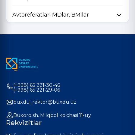
Avtoreferatlar, MDlar, BMIlar
(+998) 65 221-30-46
(+998) 65 221-29-06
buxdu_rektor@buxdu.uz
Buxoro sh. M.Iqbol ko‘chasi 11-uy
Rekvizitlar