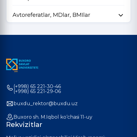
Avtoreferatlar, MDlar, BMIlar
(+998) 65 221-30-46
(+998) 65 221-29-06
buxdu_rektor@buxdu.uz
Buxoro sh. M.Iqbol ko‘chasi 11-uy
Rekvizitlar