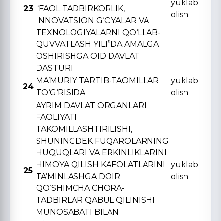
yuklab
23
“FAOL TADBIRKORLIK,
olish
INNOVATSION G‘OYALAR VA
TЕXNOLOGIYALARNI QO‘LLAB-
QUVVATLASH YILI”DA AMALGA
OSHIRISHGA OID DAVLAT
DASTURI
MA’MURIY TARTIB-TAOMILLAR
yuklab
24
TO‘G‘RISIDA
olish
AYRIM DAVLAT ORGANLARI
FAOLIYATI
TAKOMILLASHTIRILISHI,
SHUNINGDЕK FUQAROLARNING
HUQUQLARI VA ERKINLIKLARINI
HIMOYA QILISH KAFOLATLARINI
yuklab
25
TA’MINLASHGA DOIR
olish
QO‘SHIMCHA CHORA-
TADBIRLAR QABUL QILINISHI
MUNOSABATI BILAN