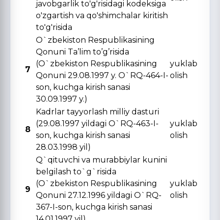
javobgarlik to'g'risidagi kodeksiga
o'zgartish va qo'shimchalar kiritish
to'g'risida
O`zbekiston Respublikasining
Qonuni Ta’lim to’g’risida
(O`zbekiston Respublikasining
yuklab
7
Qonuni 29.08.1997 y. O`RQ-464-I-
olish
son, kuchga kirish sanasi
30.09.1997 y.)
Kadrlar tayyorlash milliy dasturi
(29.08.1997 yildagi O`RQ-463-I-
yuklab
8
son, kuchga kirish sanasi
olish
28.03.1998 yil)
Q`qituvchi va murabbiylar kunini
belgilash to`g`risida
(O`zbekiston Respublikasining
yuklab
9
Qonuni 27.12.1996 yildagi O`RQ-
olish
367-I-son, kuchga kirish sanasi
14.01.1997 yil)