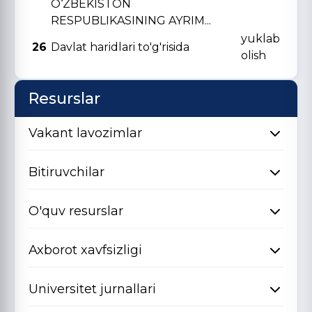
O‘ZBЕKISTON
RЕSPUBLIKASINING AYRIM...
yuklab
26
Davlat haridlari to'g'risida
olish
Resurslar
Vakant lavozimlar
Bitiruvchilar
O'quv resurslar
Axborot xavfsizligi
Universitet jurnallari