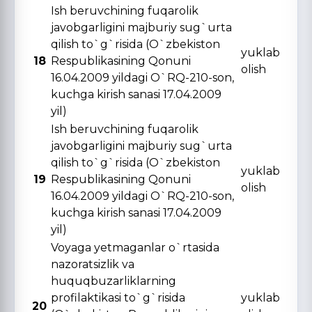
Ish beruvchining fuqarolik
javobgarligini majburiy sug`urta
qilish to`g`risida (O`zbekiston
yuklab
18
Respublikasining Qonuni
olish
16.04.2009 yildagi O`RQ-210-son,
kuchga kirish sanasi 17.04.2009
yil)
Ish beruvchining fuqarolik
javobgarligini majburiy sug`urta
qilish to`g`risida (O`zbekiston
yuklab
19
Respublikasining Qonuni
olish
16.04.2009 yildagi O`RQ-210-son,
kuchga kirish sanasi 17.04.2009
yil)
Voyaga yetmaganlar o`rtasida
nazoratsizlik va
huquqbuzarliklarning
profilaktikasi to`g`risida
yuklab
20