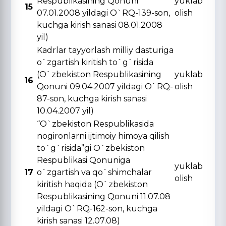
Respublikasining Qonuni
yuklab
15
07.01.2008 yildagi O`RQ-139-son,
olish
kuchga kirish sanasi 08.01.2008
yil)
Kadrlar tayyorlash milliy dasturiga
o`zgartish kiritish to`g`risida
(O`zbekiston Respublikasining
yuklab
16
Qonuni 09.04.2007 yildagi O`RQ-
olish
87-son, kuchga kirish sanasi
10.04.2007 yil)
“O`zbekiston Respublikasida
nogironlarni ijtimoiy himoya qilish
to`g`risida”gi O`zbekiston
Respublikasi Qonuniga
yuklab
17
o`zgartish va qo`shimchalar
olish
kiritish haqida (O`zbekiston
Respublikasining Qonuni 11.07.08
yildagi O`RQ-162-son, kuchga
kirish sanasi 12.07.08)