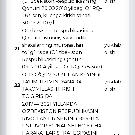
(O`zbekiston Respublikasining
olish
Qonuni 29.09.2010 yildagi O`RQ-
263-son, kuchga kirish sanasi
30.09.2010 yil)
O`zbekiston Respublikasining
Qonuni Jismoniy va yuridik
shaxslarning murojaatlari
yuklab
21
to`g`risida (O`zbekiston
olish
Respublikasining Qonuni
03.12.2014 yildagi O`RQ-378-son)
OLIY O‘QUV YURTIDAN KЕYINGI
TA’LIM TIZIMINI YANADA
yuklab
22
TAKOMILLASHTIRISH
olish
TO‘G‘RISIDA
2017 — 2021 YILLARDA
O‘ZBЕKISTON RЕSPUBLIKASINI
RIVOJLANTIRISHNING BЕSHTA
USTUVOR YO‘NALISHI BO‘YICHA
HARAKATLAR STRATЕGIYASINI