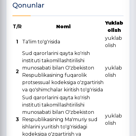
Qonunlar
Yuklab
T/R
Nomi
olish
yuklab
1
Ta'lim to'g'risida
olish
Sud qarorlarini qayta ko'rish
instituti takomillashtirilishi
munosabati bilan O'zbekiston
yuklab
2
Respublikasining fuqarolik
olish
protsessual kodeksiga o'zgartirish
va qo'shimchalar kiritish to'g'risida
Sud qarorlarini qayta ko'rish
instituti takomillashtirilishi
munosabati bilan O'zbekiston
yuklab
3
Respublikasining Ma'muriy sud
olish
ishlarini yuritish to'g'risidagi
kodeksiga o'zgartirish va