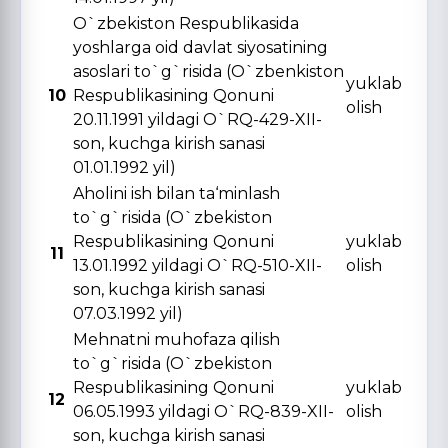
O`zbekiston Respublikasida
yoshlarga oid davlat siyosatining
asoslari to`g`risida (O`zbenkiston
yuklab
10
Respublikasining Qonuni
olish
20.11.1991 yildagi O`RQ-429-XII-
son, kuchga kirish sanasi
01.01.1992 yil)
Aholini ish bilan ta‘minlash
to`g`risida (O`zbekiston
Respublikasining Qonuni
yuklab
11
13.01.1992 yildagi O`RQ-510-XII-
olish
son, kuchga kirish sanasi
07.03.1992 yil)
Mehnatni muhofaza qilish
to`g`risida (O`zbekiston
Respublikasining Qonuni
yuklab
12
06.05.1993 yildagi O`RQ-839-XII-
olish
son, kuchga kirish sanasi