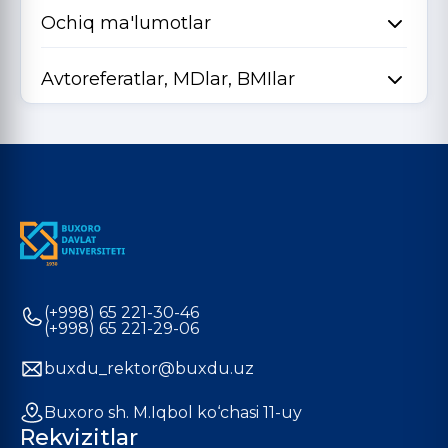
Ochiq ma'lumotlar
Avtoreferatlar, MDlar, BMIlar
(+998) 65 221-30-46
(+998) 65 221-29-06
buxdu_rektor@buxdu.uz
Buxoro sh. M.Iqbol ko‘chasi 11-uy
Rekvizitlar