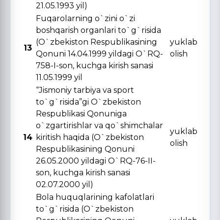
21.05.1993 yil)
Fuqarolarning o`zini o`zi
boshqarish organlari to`g`risida
(O`zbekiston Respublikasining
yuklab
13
Qonuni 14.04.1999 yildagi O`RQ-
olish
758-I-son, kuchga kirish sanasi
11.05.1999 yil
“Jismoniy tarbiya va sport
to`g`risida”gi O`zbekiston
Respublikasi Qonuniga
o`zgartirishlar va qo`shimchalar
yuklab
14
kiritish haqida (O`zbekiston
olish
Respublikasining Qonuni
26.05.2000 yildagi O`RQ-76-II-
son, kuchga kirish sanasi
02.07.2000 yil)
Bola huquqlarining kafolatlari
to`g`risida (O`zbekiston