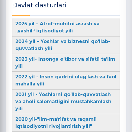
Davlat dasturlari
2025 yil – Atrof-muhitni asrash va
„yashil“ iqtisodiyot yili
2024 yil – Yoshlar va biznesni qo‘llab-
quvvatlash yili
2023 yil- Insonga e’tibor va sifatli ta’lim
yili
2022 yil - Inson qadrini ulug‘lash va faol
mahalla yili
2021 yil - Yoshlarni qo‘llab-quvvatlash
va aholi salomatligini mustahkamlash
yili
2020 yil-"Ilm-maʼrifat va raqamli
iqtisodiyotni rivojlantirish yili"