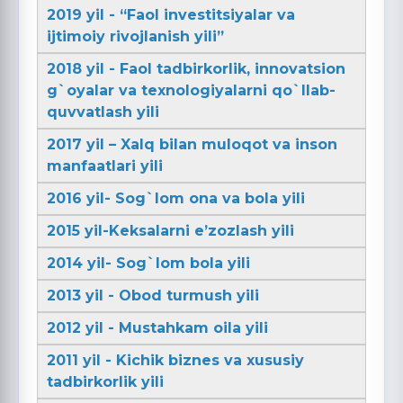
2019 yil - “Faol investitsiyalar va
ijtimoiy rivojlanish yili”
2018 yil - Faol tadbirkorlik, innovatsion
g`oyalar va texnologiyalarni qo`llab-
quvvatlash yili
2017 yil – Xalq bilan muloqot va inson
manfaatlari yili
2016 yil- Sog`lom ona va bola yili
2015 yil-Keksalarni e’zozlash yili
2014 yil- Sog`lom bola yili
2013 yil - Obod turmush yili
2012 yil - Mustahkam oila yili
2011 yil - Kichik biznes va xususiy
tadbirkorlik yili