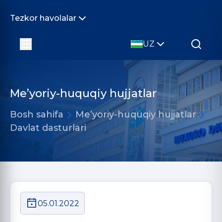
Tezkor havolalar
UZ
Me’yoriy-huquqiy hujjatlar
Bosh sahifa
Me’yoriy-huquqiy hujjatlar
Davlat dasturlari
05.01.2022