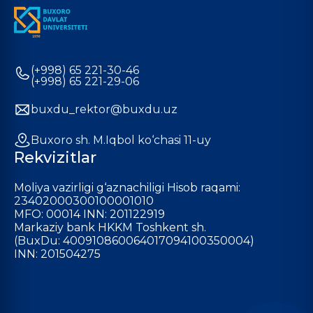
(+998) 65 221-30-46
(+998) 65 221-29-06
buxdu_rektor@buxdu.uz
Buxoro sh. M.Iqbol ko‘chasi 11-uy
Rekvizitlar
Moliya vazirligi g‘aznachiligi Hisob raqami:
23402000300100001010
MFO: 00014 INN: 201122919
Markaziy bank HKKM Toshkent sh.
(BuxDu: 400910860064017094100350004)
INN: 201504275