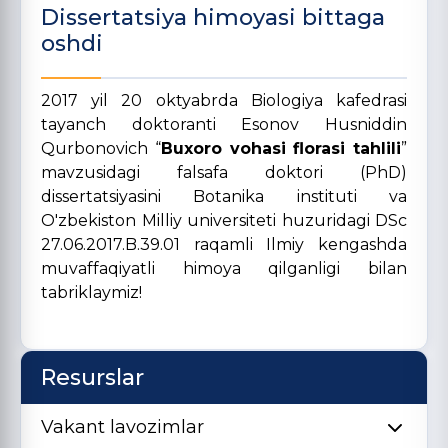
Dissertatsiya himoyasi bittaga
oshdi
2017 yil 20 oktyabrda Biologiya kafedrasi
tayanch doktoranti Esonov Husniddin
Qurbonovich “
Buxoro vohasi florasi tahlili
”
mavzusidagi falsafa doktori (PhD)
dissertatsiyasini Botanika instituti va
O'zbekiston Milliy universiteti huzuridagi DSc
27.06.2017.B.39.01 raqamli Ilmiy kengashda
muvaffaqiyatli himoya qilganligi bilan
tabriklaymiz!
Resurslar
Vakant lavozimlar