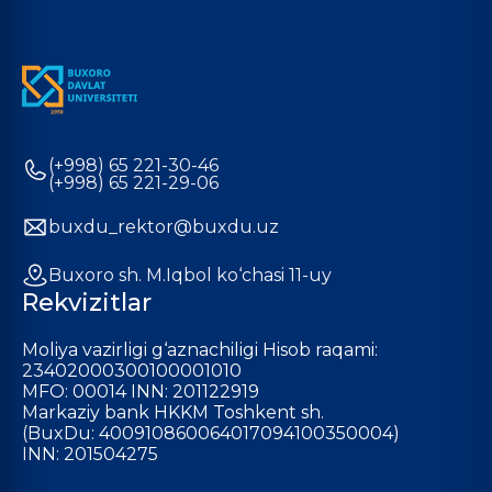
(+998) 65 221-30-46
(+998) 65 221-29-06
buxdu_rektor@buxdu.uz
Buxoro sh. M.Iqbol ko‘chasi 11-uy
Rekvizitlar
Moliya vazirligi g‘aznachiligi Hisob raqami:
23402000300100001010
MFO: 00014 INN: 201122919
Markaziy bank HKKM Toshkent sh.
(BuxDu: 400910860064017094100350004)
INN: 201504275