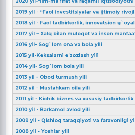
2020 yil-"Ilm-maʼrifat va raqamli iqtisodiyotni r
2019 yil - “Faol investitsiyalar va ijtimoiy rivojl
2018 yil - Faol tadbirkorlik, innovatsion g`oya
2017 yil – Xalq bilan muloqot va inson manfaatl
2016 yil- Sog`lom ona va bola yili
2015 yil-Keksalarni e’zozlash yili
2014 yil- Sog`lom bola yili
2013 yil - Obod turmush yili
2012 yil - Mustahkam oila yili
2011 yil - Kichik biznes va xususiy tadbirkorlik 
2010 yil - Barkamol avlod yili
2009 yil - Qishloq taraqqiyoti va faravonligi yil
2008 yil - Yoshlar yili