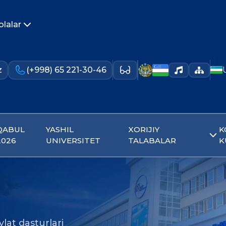
olalar
z
(+998) 65 221-30-46
QABUL
YASHIL
XORIJIY
K
2026
UNIVERSITET
TALABALAR
K
lat dasturlari