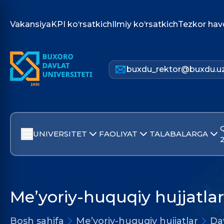
Vakansiya
KPI ko‘rsatkich
Ilmiy ko‘rsatkich
Tezkor hav
buxdu_rektor@buxdu.u
UNIVERSITET
FAOLIYAT
TALABALARGA
Me’yoriy-huquqiy hujjatlar
Bosh sahifa
Me’yoriy-huquqiy hujjatlar
Dav