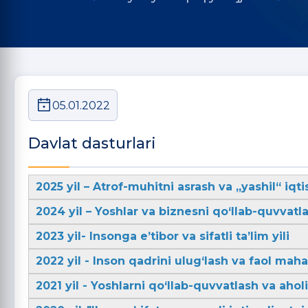
05.01.2022
Davlat dasturlari
2025 yil – Atrof-muhitni asrash va „yashil“ iqti
2024 yil – Yoshlar va biznesni qo‘llab-quvvatla
2023 yil- Insonga e’tibor va sifatli ta’lim yili
2022 yil - Inson qadrini ulug‘lash va faol mahal
2021 yil - Yoshlarni qo‘llab-quvvatlash va aho