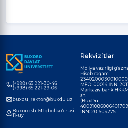
Rekvizitlar
Moliya vazirligi g‘azna
Hisob raqami:
2340200030010000
(+998) 65 221-30-46
MFO: 00014 INN: 201
(+998) 65 221-29-06
Markaziy bank HKKM
sh.
buxdu_rektor@buxdu.uz
(BuxDu:
40091086006401709
Buxoro sh. M.Iqbol ko‘chasi
INN: 201504275
11-uy