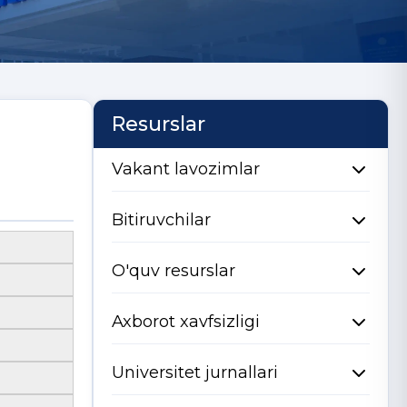
Resurslar
Vakant lavozimlar
Bitiruvchilar
O'quv resurslar
Axborot xavfsizligi
Universitet jurnallari