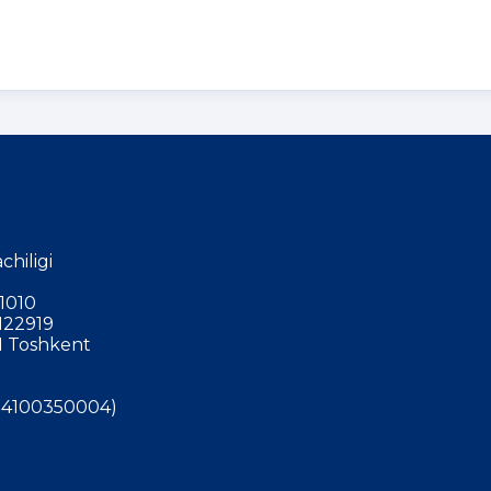
chiligi
1010
122919
 Toshkent
4100350004)