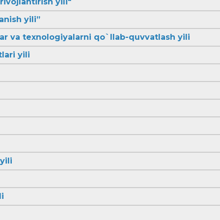
ivojlantirish yili"
anish yili”
lar va texnologiyalarni qo`llab-quvvatlash yili
ari yili
yili
i