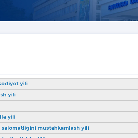
sodiyot yili
sh yili
la yili
li salomatligini mustahkamlash yili